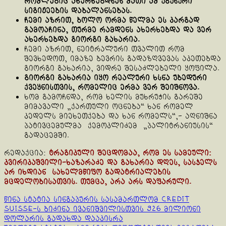
რომლებიც ახერხებდნენ მათი ამ უგუნური
სიგიჟეების დაბალანსებას.
ჩემი აზრით, ბოლო ორმა წელმა ეს კარგად
გამოაჩინა, თურმე რამდენს ახერხებდა და ვერ
ახერხებდა გიორგი გახარია.
ჩემი აზრით, ნეიტრალური თვალით რომ
შევხედოთ, იმაზე ბევრის გადაზღვევას აკეთებდა
გიორგი გახარია, ვიდრე შესაძლებელი ყოფილა.
გიორგი გახარია იყო რეალური ხსნა უბედური
ქვეყნისთვის, რომელიც ერმა ვერ შეიშნოვა.
ხომ გამოჩნდა, რომ ხელის მუხრუჭის გარეშე
მიმავალი „ქართული ოცნება“ ხან რომელ
კედელს მიეხეთქება და ხან რომელს“,- აღნიშნა
პატივცემულმა ქემოკლიძემ „პალიტრანიუსის“
გადაცემში.
რედაქცია:
ტრაგიკული შეცდომაა, რომ ეს სამეული:
კვირიკაშვილი-ხაზარაძე და გახარია დღეს, სასჯელს
არ იხდიან სახელმწიფო გადატრიალების
მცდელობისათვის. თუმცა, არა არს დაფარული.
Continue
წინა სტატია
სინგაპურის სასამართლომ Credit
Suisse-ს ბიძინა ივანიშვილისთვის 926 მილიონი
Reading
დოლარის გადახდა დააკისრა