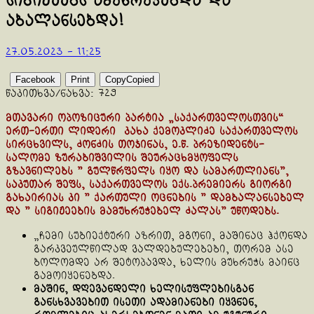
სიგიჟეებს ამუხრუჭებდა და
აბალანსებდა!
27.05.2023 - 11:25
Facebook
Print
Copy
Copied
წაკითხვა/ნახვა:
729
მთავარი ოპოზიცური პარტია „საქართველოსთვის“
ერთ-ერთი ლიდერი კახა ქემოკლიძე საქართველოს
სირცხვილს, ძონძის თოჯინას, ე.წ. პრეზიდენტს-
სალომე ზურაბიშვილის შეურაცხმყოფელს
გზავნილებს ” გულწრფელს იყო და სამართლიანს”,
საკუთარ შეფს, საქართველოს ექს.პრემიერს გიორგი
გახაირიას კი ” ქართული ოცნების ” დამბალანსებელ
და ” სიგიჟეების მამუხრუჭებელ ძალას” უწოდებს.
„ჩემი სუბიექტური აზრით, მგონი, მაშინაც ჰქონდა
გარკვეულწილად ვალდებულებები, თორემ ასე
ბოლომდე არ შეტოპავდა, ხელის მუხრუჭს მაინც
გამოიყენებდა.
მაშინ, დღევანდელი ხელისუფლებისგან
განსხვავებით ისეთი ადამიანები იყვნენ,