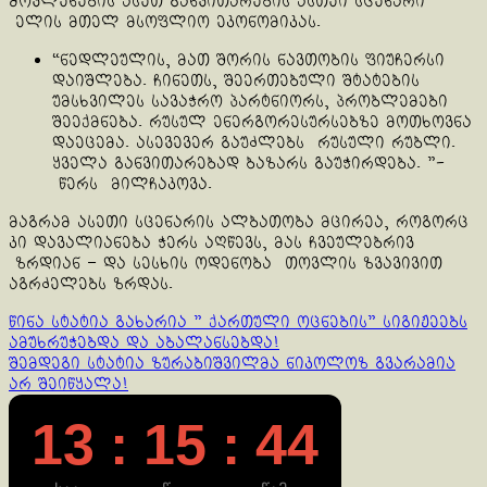
მოვლენების ასეთ განვითარების ასთეი სცენარი
ელის მთელ მსოფლიო ეკონომიკას.
“ნედლეულის, მათ შორის ნავთობის ფიუჩერსი
დაიშლება. ჩინეთს, შეერთებული შტატების
უმსხვილეს სავაჭრო პარტნიორს, პრობლემები
შეექმნება. რუსულ ენერგორესურსებზე მოთხოვნა
დაეცემა. ასევევერ გაუძლებს რუსული რუბლი.
ყველა განვითარებად ბაზარს გაუჭირდება. ”-
წერს მილჩაკოვა.
მაგრამ ასეთი სცენარის ალბათობა მცირეა, როგორც
კი დავალიანება ჭერს აღწევს, მას ჩვეულებრივ
ზრდიან – და სესხის ოდენობა თოვლის ზვავივით
აგრძელებს ზრდას.
Continue
წინა სტატია
გახარია ” ქართული ოცნების” სიგიჟეებს
ამუხრუჭებდა და აბალანსებდა!
Reading
შემდეგი სტატია
ზურაბიშვილმა ნიკოლოზ გვარამია
არ შეიწყალა!
13 : 15 : 44