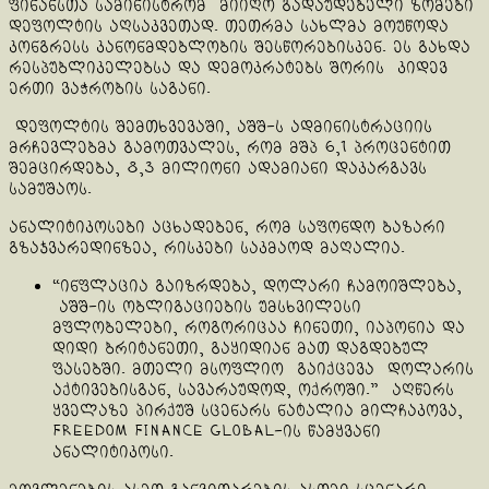
ფინანსთა სამინისტრომ მიიღო გადაუდებელი ზომები
დეფოლტის აღსაკვეთად. თეთრმა სახლმა მოუწოდა
კონგრესს კანონმდებლობის შესწორებისკენ. ეს გახდა
რესპუბლიკელებსა და დემოკრატებს შორის კიდევ
ერთი ვაჭრობის საგანი.
დეფოლტის შემთხვევაში, აშშ-ს ადმინისტრაციის
მრჩევლებმა გამოთვალეს, რომ მშპ 6,1 პროცენტით
შემცირდება, 8,3 მილიონი ადამიანი დაკარგავს
სამუშაოს.
ანალიტიკოსები აცხადებენ, რომ საფონდო ბაზარი
გზაჯვარედინზეა, რისკები საკმაოდ მაღალია.
“ინფლაცია გაიზრდება, დოლარი ჩამოიშლება,
აშშ-ის ობლიგაციების უმსხვილესი
მფლობელები, როგორიცაა ჩინეთი, იაპონია და
დიდი ბრიტანეთი, გაყიდიან მათ დაგდებულ
ფასებში. მთელი მსოფლიო გაიქცევა დოლარის
აქტივებისგან, სავარაუდოდ, ოქროში.” აღწერს
ყველაზე პირქუშ სცენარს ნატალია მილჩაკოვა,
Freedom Finance Global-ის წამყვანი
ანალიტიკოსი.