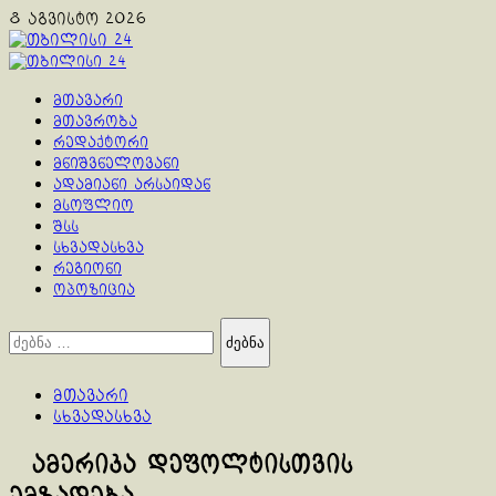
Skip
8 აგვისტო 2026
to
content
Primary
Menu
მთავარი
მთავრობა
რედაქტორი
მნიშვნელოვანი
ადამიანი არსაიდან
მსოფლიო
შსს
სხვადასხვა
რეგიონი
ოპოზიცია
ძებნა:
მთავარი
სხვადასხვა
ამერიკა დეფოლტისთვის