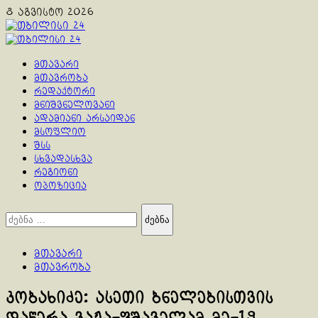
Skip
8 აგვისტო 2026
to
content
Primary
Menu
მთავარი
მთავრობა
რედაქტორი
მნიშვნელოვანი
ადამიანი არსაიდან
მსოფლიო
შსს
სხვადასხვა
რეგიონი
ოპოზიცია
ძებნა:
მთავარი
მთავრობა
კობახიძე: ასეთი ბნელებისთვის