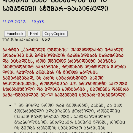
დაწერა ვაჟა-ფშაველამ მე-19
საუკუნეში სტუმარ-მასპინძელი
21.05.2023 - 13:05
Facebook
Print
Copy
Copied
წაკითხვა/ნახვა:
659
პარტია „ქართული ოცნების“ თავმჯდომარე ირაკლი
კობახიძე ე.წ. პრეზიდენტის განცხადებას ეხმაურება
და აცხადებს, რომ თვითონ პრეზიდენტი აქეზებს
ქსენოფობიურ კამპანიას, როდესაც ქორწილის მეორე
დღის ჩაშლას აფასებს ის ვითომ ხალხის
გამარჯვებად, ეს არის სამარცხვინო. ასეთი
ბნელებისთვის, როგორიცაა ე.წ. პრეზიდენტი სალომე
ზურაბიშვილი და ელენე ხოშტარია , მათთვის დაწერა
ვაჟა-ფშაველამ მე-19 საუკუნეში სტუმარ-მასპინძელი.
” მე მინდა ერთი რამ გითხრათ, ასევე, აქ იყო
კონკრეტული ადამიანის ქორწილი, რომელიც
თავად გამოირჩევა ომის საწინააღმდეგო
გზავნილებით. პირდაპირ ბანერი უდევს, რითაც
ის გმობს რუსეთის სამხედრო აგრესიას