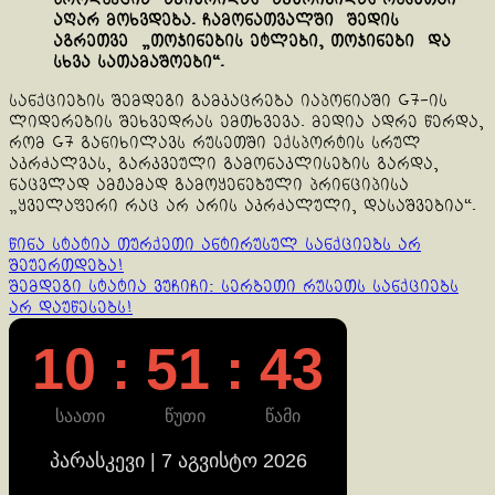
აღარ მოხვდება. ჩამონათვალში შედის
აგრეთვე „თოჯინების ეტლები, თოჯინები და
სხვა სათამაშოები“.
სანქციების შემდეგი გამკაცრება იაპონიაში G7-ის
ლიდერების შეხვედრას ემთხვევა. მედია ადრე წერდა,
რომ G7 განიხილავს რუსეთში ექსპორტის სრულ
აკრძალვას, გარკვეული გამონაკლისების გარდა,
ნაცვლად ამჟამად გამოყენებული პრინციპისა
„ყველაფერი რაც არ არის აკრძალული, დასაშვებია“.
Continue
წინა სტატია
თურქეთი ანტირუსულ სანქციებს არ
შეუერთდება!
Reading
შემდეგი სტატია
ვუჩიჩი: სერბეთი რუსეთს სანქციებს
არ დაუწესებს!
10 : 51 : 43
საათი
წუთი
წამი
პარასკევი | 7 აგვისტო 2026