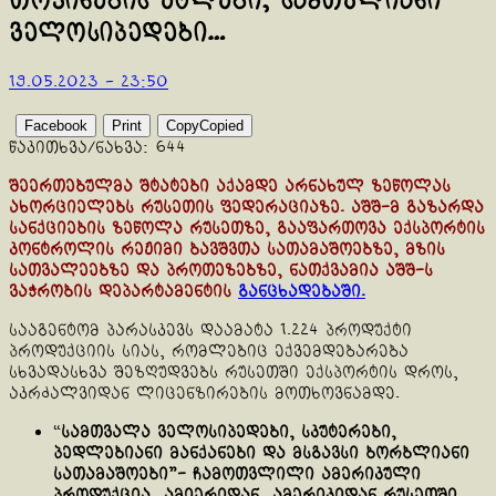
თოჯინების ეტლები, სამთვლიანი
ველოსიპედები…
19.05.2023 - 23:50
Facebook
Print
Copy
Copied
წაკითხვა/ნახვა:
644
შეერთებულმა შტატები აქამდე არნახულ ზეწოლას
ახორციელებს რუსეთის ფედერაციაზე. აშშ-მ გაზარდა
სანქციების ზეწოლა რუსეთზე, გააფართოვა ექსპორტის
კონტროლის რეჟიმი ბავშვთა სათამაშოებზე, მზის
სათვალეებზე და პროთეზებზე, ნათქვამია აშშ-ს
ვაჭრობის დეპარტამენტის
განცხადებაში.
სააგენტომ პარასკევს დაამატა 1.224 პროდუქტი
პროდუქციის სიას, რომლებიც ექვემდებარება
სხვადასხვა შეზღუდვებს რუსეთში ექსპორტის დროს,
აკრძალვიდან ლიცენზირების მოთხოვნამდე.
“
სამთვალა ველოსიპედები, სკუტერები,
პედლებიანი მანქანები და მსგავსი ბორბლიანი
სათამაშოები”- ჩამოთვლილი ამერიკული
პროდუქცია ამიერიდან ამერიკიდან რუსეთში