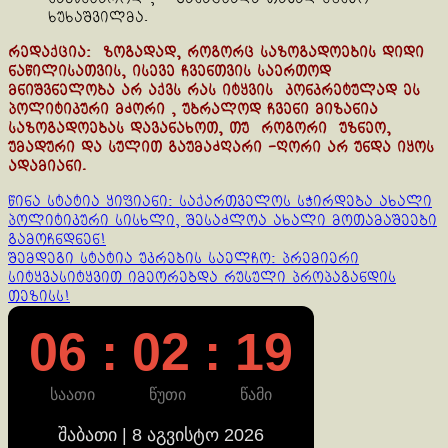
ხუხაშვილმა.
რედაქცია: ზოგადად, როგორც საზოგადოების დიდი
ნაწილისათვის, ისევე ჩვენთვის საერთოდ
მნიშვნელობა არ აქვს რას იტყვის კონკრეტულად ეს
პოლიტიკური მძორი , უბრალოდ ჩვენი მიზანია
საზოგადოებას დავანახოთ, თუ როგორი უზნეო,
უმადური და სულით გაუმაძღარი -ღორი არ უნდა იყოს
ადამიანი.
Continue
წინა სტატია
ყიფიანი: საქართველოს სჭირდება ახალი
პოლიტიკური სისხლი, შესაძლოა ახალი მოთამაშეები
Reading
გამოჩნდნენ!
შემდეგი სტატია
უკრების საელჩო: პრემიერი
სიტყვასიტყვით იმეორებდა რუსული პროპაგანდის
თეზისს!
06 : 02 : 19
საათი
წუთი
წამი
შაბათი | 8 აგვისტო 2026