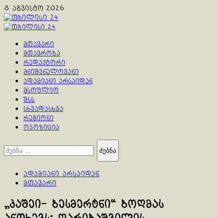
Skip
8 აგვისტო 2026
to
content
Primary
Menu
მთავარი
მთავრობა
რედაქტორი
მნიშვნელოვანი
ადამიანი არსაიდან
მსოფლიო
შსს
სხვადასხვა
რეგიონი
ოპოზიცია
ძებნა:
ადამიანი არსაიდან
მთავარი
„კაშეი- ბესმერტნი“ ბოღმას