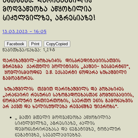
ანთხევს: ღარიბაშვილის
მოღვაწეობა აწყობილია
სიძულვილზე, აგრესიაზე!
13.03.2023 - 16:05
Facebook
Print
Copy
Copied
წაკითხვა/ნახვა:
1,278
ღარიბაშვილ-კობახიძის დისკრედიტაციისათვის
მტრებმა ქართული პოლიტიკის „კაშეი- ბესმერტნი“,
ყოვლისმცოდნე ე.წ. ექსპერტი ნოდარა ხუხაშვილი
გამოაგორეს.
ხუხაშვილის თქმით ღარიბაშვილს და კობახიძეს
„არანაირი რესურსი საზოგადოებასთან კომუნიკაციის,
ნორმალური ურთიერთობის, საერთო ენის გამონახვის
არ აქვთ და ხელისუფლება რევანშზე ფიქრობს“.
„ მათი მთელი მოღვაწეობა აწყობილია
სიძულვილზე, აგრესიაზე, ძალის
დემონსტრირებასა და ნეგატივზე, ტოტალურ
ნეგატივზე, სპეკულაციებზე.