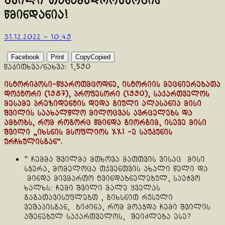
შვილი თანამედროვეობის
წმინდანია!
31.12.2022 - 10:49
Facebook
Print
Copy
Copied
წაკითხვა/ნახვა:
1,590
ისტორიკოსი-წყაროთმცოდნე, ისტორიის მეცნიერებათა
დოქტორი (1987), პროფესორი (1990), საქართველოს
მესამე პრეზიდენტის დედა გიული ალასანია მისი
შვილის საახალწლო მილოცვას ავრცელებს და
ამბობს, რომ როგორც წმინდა გიორგიმ, ისევე მისი
შვილი „იხსნის მსოფლიოს XXI -ე საუკუნის
ურჩხულისგან“.
” ჩემმა შვილმა მთხოვა მათთვის ვისაც მისი
სჯერა, მომელოცა თქვენთვის ახალი წელი და
მინდა მივმართო ტვინდაბნელებულ, საეჭვო
ხალხს: ჩემი შვილი მალე ყველას
გაგათავისუფლებთ , გიხსნით რუსული
ვეშაპისგან, ბიძინა, რომ მოაჯდა ჩემი შვილის
აშენებულ საქართველოს, შეიძლება ესე?