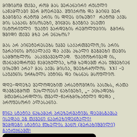
მიშიკომ თქვა, რომ მას ვერანაირი რუსული
საწამლავი ვერ მოერევა. ვფიქრობ და მაინც ვერ
გამიგია რატომ არის ის დღეს ციხეში? რატომ აქვს
მის საკანს გისოსები, ვინმეს გაუგია ესეთი
ისტორიული ფაქტი ვარდების რევოლუციის გმირს
შვიდი თქვე მზე არ ენახოს?
მას არ აინეტერესებს უკვე საქართველო,ის არის
უკრაინის მოქალაქე და აქვს ახალი გეგმები თავის
სამშობლოს ასაყვავებლად. ფაქტობრივად ის,
თანამედროვე წამებულია, ხომ ხედავთ რას უშვებიან
ციხეში არა? მას აქვს მისია, შეებრძოლოს XXI -ე
საუკუნის ურჩხულს პუტინს და იხსნას მსოფლიო.
დღე-დღეზე ველოდებით არსეტოვიჩის პასუხს, რათა
დავგეგმოთ უახლოესი ნაბიჯები, „- აცხადებს
მთავრსარდლის თვალ-წარბმიხატული დედა ,
პროფესორი ალასანია.
Continue
წინა სტატია
ნახამარ პრეზერვატივს დაემსგავსა
ისედაც ეგ თქვენი ნაპრეზიდენტალი!
Reading
შემდეგი სტატია
წუხელის ვანო (მერაბიშვილი)
გაუძუყნავთ!