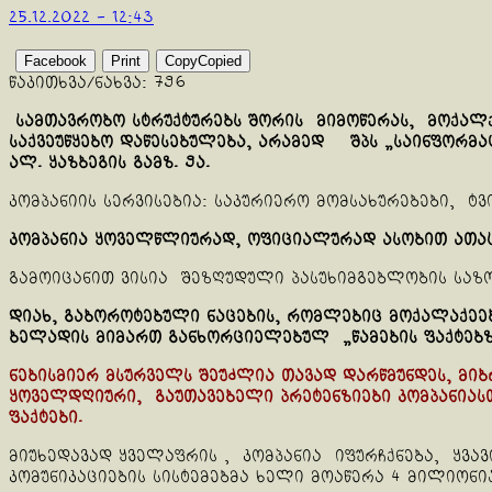
25.12.2022 - 12:43
Facebook
Print
Copy
Copied
წაკითხვა/ნახვა:
796
სამთავრობო სტრუქტურებს შორის მიმოწერას, მოქალქ
საქვეუწყებო დაწესებულება, არამედ შპს „საინფორმაც
ალ. ყაზბეგის გამზ. 9ა.
კომპანიის სერვისებია: საკურიერო მომსახურებები, ტ
კომპანია ყოველწლიურად, ოფიციალურად ასობით ათას 
გამოიცანით ვისია შეზღუდული პასუხიმგებლობის საზ
დიახ, გაბოროტებული ნაცების, რომლებიც მოქალაქეებ
ბელადის მიმართ განხორციელებულ „წამების ფაქტებზ
ნებისმიერ მსურველს შეუძლია თავად დარწმუნდეს, მი
ყოველდღიური, გაუთავებელი პრეტენზიები კომპანიასთა
ფაქტები.
მიუხედავად ყველაფრის , კომპანია იფურჩქნება, ყვა
კომუნიკაციების სისტემებმა ხელი მოაწერა 4 მილიონი