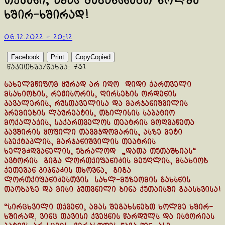
თქვენი, ამას შეგახსნებთ ხოლმე
ხშირ-ხშირად!
06.12.2022 - 20:12
Facebook
Print
Copy
Copied
წაკითხვა/ნახვა:
731
სახელმწიფომ ყურად არ იღო დიდი ქართველი
მსახიობის, რეჟისორის, ღირსების ორდენის
კავალერის, რუსთაველისა და მარჯანიშვილის
პრემიების ლაურეატის, თბილისის საპატიო
მოქალაქის, საქართველოს თეატრის მოღვაწეთა
კავშირის ყოფილი თავმჯდომარის, ასზე მეტი
სპექტაკლის, მარჯანიშვილის თეატრის
ხელმძღვანელის, უბრალოდ „დათა თუთაშხიას“
ავტორის გიგა ლორთქიფანიძის მეუღლის, მსახიობ
ქეთევან კიკნაძის თხოვნა, გიგა
ლორთქიფანიძესთვის სახლ-მუზეომის გახსნის
თაობაზე და მისი კუთვნილი ბინა ქუთაისში გაასხვისა!
“სირცხვილი თქვენი, ამას შეგახსნებთ ხოლმე ხშირ-
ხშირად
,
ვინც თავისი ქვეყნის წარდულს და ისტორიას