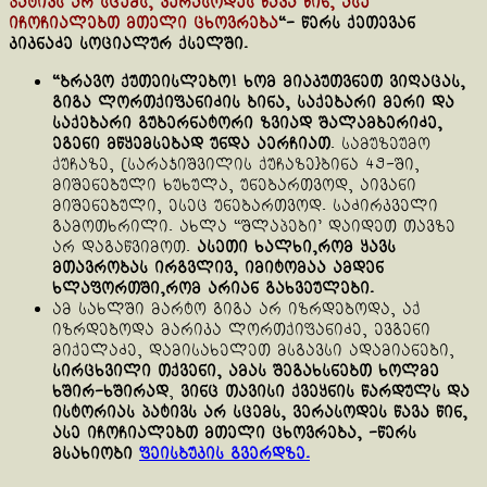
პატივს არ სცემს, ვერასოდეს წავა წინ, ასე
იჩოჩიალებთ მთელი ცხოვრება
“- წერს ქეთევან
კიკნაძე სოციალურ ქსელში.
“ბრავო ქუთეისლებო! ხომ მიაკუთვნეთ ვიღაცას,
გიგა ლორთქიფანიძის ბინა, საქებარი მერი და
საქებარი გუბერნატორი ზვიად შალამბერიძე,
ეგენი მწყემსებად უნდა აერჩიათ
. სამუზეუმო
ქუჩაზე, [სარაჯიშვილის ქუჩაზე}ბინა 49-ში,
მიშენებული ხუხულა, უნებართვოდ, აივანი
მიშენებული, ესეც უნებართვოდ. საძირკველი
გამოთხრილი. ახლა “შლაპები’ დაიდეთ თავზე
არ დაგაწვიმოთ.
ასეთი ხალხი,რომ ყავს
მთავრობას ირგვლივ, იმიტომაა ამდენ
ხლაფორთში,რომ არიან გახვეულები.
ამ სახლში მარტო გიგა არ იზრდებოდა, აქ
იზრდებოდა მარიკა ლორთქიფანიძე, ევგენი
მიქელაძე, დამისახელეთ მსგავსი ადამიანები,
სირცხვილი თქვენი, ამას შეგახსნებთ ხოლმე
ხშირ-ხშირად
,
ვინც თავისი ქვეყნის წარდულს და
ისტორიას პატივს არ სცემს, ვერასოდეს წავა წინ,
ასე იჩოჩიალებთ მთელი ცხოვრება, -წერს
მსახიობი
ფეისბუკის გვერდზე.