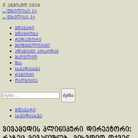
Skip
9 აგვისტო 2026
to
content
Primary
Menu
მთავარი
მთავრობა
რედაქტორი
მნიშვნელოვანი
ადამიანი არსაიდან
მსოფლიო
შსს
სხვადასხვა
რეგიონი
ოპოზიცია
ძებნა:
მთავარი
სხვადასხვა
ვივამედის კლინიკური დირექტორი: