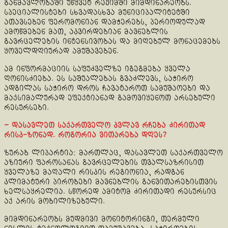
განმავლობაში უწყვეტ რეჟიმში მიმდინარეობს.
სპეციალისტები სხვადასხვა მუნიციპალიტეტში
ათავსებენ ფერომონიან დამჭერებს, პერიოდულად
ამოწმებენ მათ, აკვირდებიან მავნებლის
გავრცელების ინტენსივობას და მიღებულ მონაცემებს
ყოველდღიურად ამუშავებენ.
ამ ინფორმაციის საფუძველზე იგეგმება ყველა
ღონისძიება. ეს საშუალებას გვაძლევს, საჭირო
ადგილას საჭირო დროს ჩავატაროთ სამუშაოები და
მაქსიმალურად ეფექტიანად გამოვიყენოთ არსებული
რესურსები.
– დასავლეთ საქართველო კვლავ რჩება ძირითად
რისკ-ზონად. როგორია ვითარება დღეს?
ზურაბ ლიპარტია: მართლაც, დასავლეთ საქართველო
აზიური ფაროსანას გავრცელების თვალსაზრისით
ყველაზე მაღალი რისკის რეგიონია, რადგან
კლიმატური პირობები მავნებლის განვითარებისთვის
ხელსაყრელია. სწორედ ამიტომ ძირითადი რესურსიც
აქ არის მობილიზებული.
მიმდინარეობს მუდმივი მონიტორინგი, თერმული