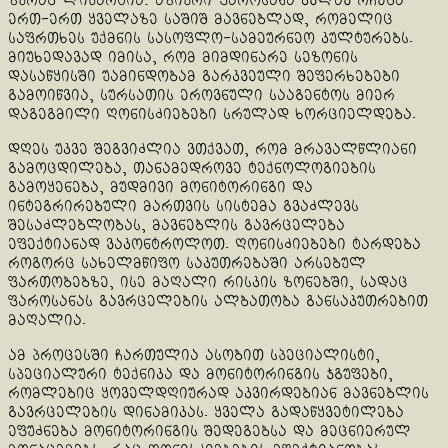
ზურაბ ლიპარტია: აზიური ფაროსანა კვლავ რჩება
ერთ-ერთ ყველაზე საშიშ მავნებლად, რომელიც
საფრთხეს უქმნის სასოფლო-სამეურნეო კულტურებს.
მიუხედავად იმისა, რომ მიმდინარე სეზონის
დასაწყისში უამინდობამ გარკვეული შეფერხებები
გამოიწვია, სურსათის ეროვნული სააგენტოს მიერ
დაგეგმილი ღონისძიებები სრულად ხორციელდება.
დღეს უკვე შეგვიძლია ვთქვათ, რომ მრავალწლიანი
გამოცდილება, თანამედროვე ტექნოლოგიების
გამოყენება, მუდმივი მონიტორინგი და
ინტეგრირებული მართვის სისტემა გვაძლევს
შესაძლებლობას, მავნებლის გავრცელება
ეფექტიანად ვაკონტროლოთ. ღონისძიებები ტარდება
როგორც სახელმწიფო საკუთრებაში არსებულ
ფართობებზე, ისე მაღალი რისკის ზონებში, სადაც
ფაროსანას გავრცელების ალბათობა განსაკუთრებით
მაღალია.
ამ პროცესში ჩართულია ასობით სპეციალისტი,
სპეციალური ტექნიკა და მონიტორინგის ჯგუფები,
რომლებიც ყოველდღიურად აკვირდებიან მავნებლის
გავრცელების დინამიკას. ყველა გადაწყვეტილება
ეფუძნება მონიტორინგის შედეგებსა და მეცნიერულ