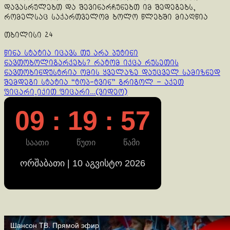
დავასრულებთ და შევინარჩუნებთ იმ შედეგებს,
რომელსაც საქართველომ ბოლო წლებში მიაღწია
თბილისი 24
Continue
წინა სტატია
იცავს თუ არა პუტინი
ნავთობოლიგარქებს? რატომ იქცა რუსეთის
Reading
ნავთობინდუსტრია ომის ყველაზე დაუცველ სამიზნედ
შემდეგი სტატია
“ტოპ-ტვინ” გრიგოლ – აქეთ
ფიცარი,იქით ფიცარი…(ვიდეო)
09 : 19 : 58
საათი
წუთი
წამი
ორშაბათი | 10 აგვისტო 2026