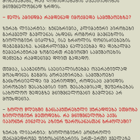
მონაცემებს, რაც ღონისძიებების ეფექტიანობას
მნიშვნელოვნად ზრდის.
– წელს ამინდმა რამდენად იმოქმედა სამუშაოებზე?
ზურაბ ლიპარტია: ბუნებრივია, კლიმატური პირობები
გარკვეულ გავლენას ახდენს როგორც მავნებლის
ბიოლოგიურ ციკლზე, ისე ბრძოლის ღონისძიებების
დაგეგმვაზე. ხანგრძლივმა ნალექებმა და დაბალმა
ტემპერატურამ ზოგიერთ რეგიონში სამუშაოების
დაწყება რამდენიმე დღით გადადო.
თუმცა, სააგენტოს სპეციალისტებმა ოპერატიულად
მოახდინეს გეგმის კორექტირება. სამუშაოები
განხორციელდა იმ პერიოდში, როდესაც ამინდის
პირობები შესაბამისი იყო. შესაბამისად, შეფერხებას
საბოლოო შედეგზე მნიშვნელოვანი გავლენა არ
მოუხდენია.
–
ბოლო წლებში განსაკუთრებული ყურადღება ეთმობა
ბიოლოგიურ მეთოდებს. რა მნიშვნელობა აქვს
იაპონურ ქინქლას აზიურ ფაროსანასთან ბრძოლაში?
ზურაბ ლიპარტია: ბიოლოგიური კონტროლი
თანამედროვე ფიტოსანიტარიის ერთ-ერთი ყველაზე