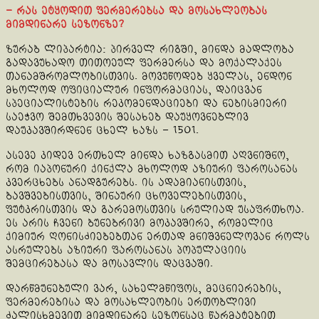
– რას ეტყოდით ფერმერებსა და მოსახლეობას
მიმდინარე სეზონზე?
ზურაბ ლიპარტია: პირველ რიგში, მინდა მადლობა
გადავუხადო თითოეულ ფერმერსა და მოქალაქეს
თანამშრომლობისთვის. მოვუწოდებ ყველას, ენდონ
მხოლოდ ოფიციალურ ინფორმაციას, დაიცვან
სპეციალისტების რეკომენდაციები და ნებისმიერი
საეჭვო შემთხვევის შესახებ დაუყოვნებლივ
დაუკავშირდნენ ცხელ ხაზს – 1501.
ასევე კიდევ ერთხელ მინდა ხაზგასმით აღვნიშნო,
რომ იაპონური ქინქლა მხოლოდ აზიური ფაროსანას
კვერცხებს ანადგურებს. ის ადამიანისთვის,
ბავშვებისთვის, შინაური ცხოველებისთვის,
ფუტკრისთვის და გარემოსთვის სრულიად უსაფრთხოა.
ეს არის ჩვენი ბუნებრივი მოკავშირე, რომელიც
ქიმიურ ღონისძიებებთან ერთად მნიშვნელოვან როლს
ასრულებს აზიური ფაროსანას პოპულაციის
შემცირებასა და მოსავლის დაცვაში.
დარწმუნებული ვარ, სახელმწიფოს, მეცნიერების,
ფერმერებისა და მოსახლეობის ერთობლივი
ძალისხმევით მიმდინარე სეზონსაც წარმატებით