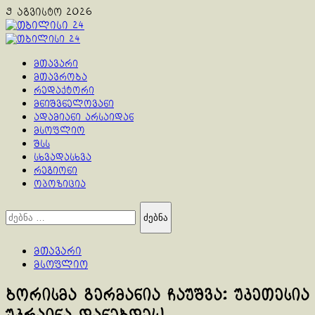
Skip
9 აგვისტო 2026
to
content
Primary
Menu
მთავარი
მთავრობა
რედაქტორი
მნიშვნელოვანი
ადამიანი არსაიდან
მსოფლიო
შსს
სხვადასხვა
რეგიონი
ოპოზიცია
ძებნა:
მთავარი
მსოფლიო
ბორისმა გერმანია ჩაუშვა: უკეთესია