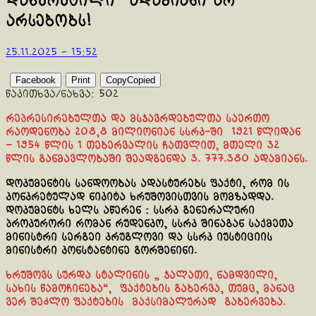
დახვრეტილი” ადამიანი არ
არსებობს!
25.11.2025 - 15:52
Facebook
Print
Copy
Copied
წაკითხვა/ნახვა:
502
რეპრესირებულთა და მსჯავრდებულთა საერთო
რაოდენობა 208,8 მილიონიან სსრკ-ში 1921 წლიდან
– 1954 წლის 1 თებერვალის ჩათვლით,
მთელი 32
წლის განმავლობაში
შეადგენდა 3. 777.380 ადამიანს.
დოკუმენტის სანდოობას ადასტურებს ფაქტი, რომ ის
კონკრეტულად ნიკიტა ხრუშოვისთვის მომზადდა.
დოკუმენტს ხელს აწერენ : სსრკ გენერალური
პროკურორი რომან რუდენკო, სსრკ შინაგან საქმეთა
მინისტრი სერგეი კრუგლოვი და სსრკ იუსტიციის
მინისტრი კონსტანტინე გორშენინი.
ხრუშოვს სურდა სტალინის „ ჯალათი, ნამდვილი,
სახის წამოჩინება“, ფაქტების გაბერვა, თუმც, მანაც
ვერ შეძლო ფაქტების მაქსიმალურად გაბერვება.