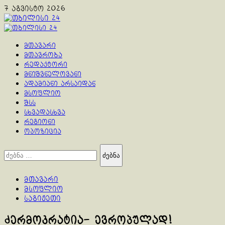
Skip
7 აგვისტო 2026
to
content
Primary
Menu
მთავარი
მთავრობა
რედაქტორი
მნიშვნელოვანი
ადამიანი არსაიდან
მსოფლიო
შსს
სხვადასხვა
რეგიონი
ოპოზიცია
ძებნა:
მთავარი
მსოფლიო
საგიჟეთი
ძერმოკრატია- ევროპულად!