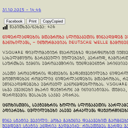
31.10.2025 - 14:46
Facebook
Print
Copy
Copied
წაკითხვა/ნახვა:
426
ნიდერლანდების მთავრობა სლოვაკეთის წინააღმდეგ ევ
განიხილავს, – ინფორმაციას Deutsche Welle გამოც
VSquare დიპლომატიურ წყაროებზე დაყრდნობით იუწყებ
სახელმწიფოს გარკვეული უფლებები, კერძოდ, ჩამოართ
საფრთხეს უქმნის ევროკავშირის ფუნდამენტურ პრინციპე
ასეთი პროცედურის დაწყების გადაწყვეტილება ნიდერ
მოუწოდებენ რომელიც ნიდერლანდების მთავრობას, რე
ეწინააღმდეგება ევროპულ კანონმდებლობას. VSquare-
სხვა ქვეყნები მხარი დაუჭირონ ამ ინიციატივას. თუმ
დარღვევის შესახებ საქმე აღძრას.
ცნობისთვის, სექტემბრის ბოლოს სლოვაკეთის პარლამ
აღიარებს. ცვლილებები ასევე კრძალავს დაუქორწინებ
Continue
წინა სტატია
ვექილი: კობა გაბუნია დაკავებით გაოგნე
შემდეგი სტატია
ანდრია ჯაღმაიძე: რუსეთუმეს გარდა ვ