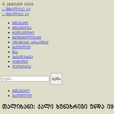
Skip
8 აგვისტო 2026
to
content
Primary
Menu
მთავარი
მთავრობა
რედაქტორი
მნიშვნელოვანი
ადამიანი არსაიდან
მსოფლიო
შსს
სხვადასხვა
რეგიონი
ოპოზიცია
ძებნა:
მთავარი
მსოფლიო
თალიბანი: ქალი ბუნებრივი უნდა იყ