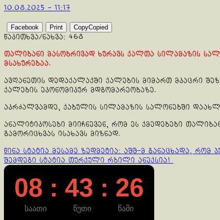
10.08.2025 - 11:17
Facebook
Print
Copy
Copied
წაკითხვა/ნახვა:
468
თალიბანი მასობრივად ხურავს ქალთა სილამაზის სალო
მსახურებაა.
ავღანეთის დედაქალაქში ქალების მიმართ მკაცრი შეზ
ქალების ეკონომიკურ მდგომარეობაზე.
აკრძალვამდე, ქაბულის სილამაზის სალონებში დაახლ
ანალიტიკოსები მიიჩნევენ, რომ ეს ქმედებები თალიბ
გამორიცხვას ისახავს მიზნად.
Continue
წინა სტატია
მესამე ზედმეტია: აშშ-მ განაცხადა, რომ 
შემდეგი სტატია
თურქული რბილი ანექსია!
Reading
08 : 43 : 27
საათი
წუთი
წამი