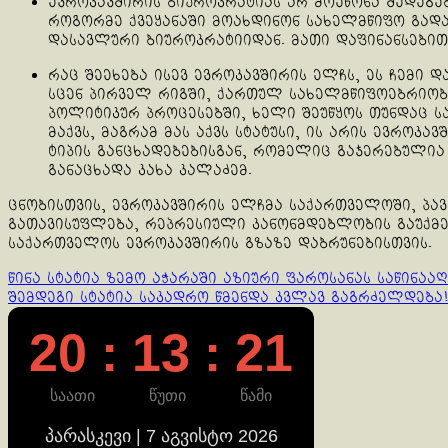
ევროკავშირის ბიუროკრატიას არ მოეწონა შედეგებ
როგორმე ქვეყანაში მოახდინონ სახელმწიფო გადა
დასავლური ბიუროკრატიიდან. მათი დაფინანსებით
რაც შეეხება ისევ ევროკავშირის ელჩს, ეს ჩემი დ
სცენ პირველ რიგში, ქართულ სახელმწიფოებრიობა
პოლიტიკურ პროცესებში, ხელი შეუწყოს თუნდაც ს
მაქვს, მაგრამ მას აქვს სტატუსი, ის არის ევროკ
ტიპის განცხადებებისგან, რომელიც გაჯერებულია 
განაცხადა კახა კალაძემ.
ცნობისთვის, ევროკავშირის ელჩმა საქართველოში, პავ
გათავისუფლება, რეპრესიული კანონმდებლობის გაუქმე
საქართველოს ევროკავშირის გზაზე დაბრუნებისთვის.
Continue
წინა სტატია
ზემო აჭარაში აზიური ფაროსანას საწინაა
შემდეგი სტატია
საკადრო წმენდა კვლავ გაგრძელდება
Reading
20 : 13 : 21
საათი
წუთი
წამი
პარასკევი | 7 აგვისტო 2026