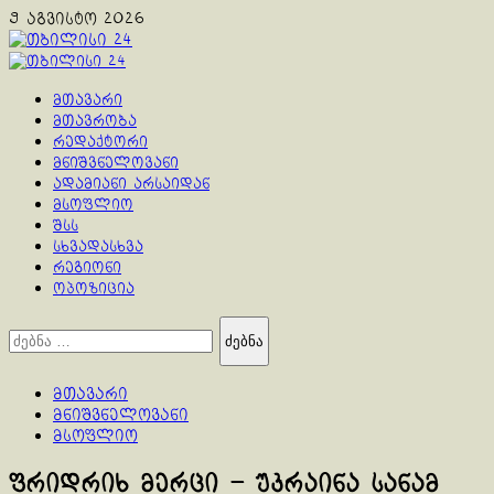
Skip
9 აგვისტო 2026
to
content
Primary
Menu
მთავარი
მთავრობა
რედაქტორი
მნიშვნელოვანი
ადამიანი არსაიდან
მსოფლიო
შსს
სხვადასხვა
რეგიონი
ოპოზიცია
ძებნა:
მთავარი
მნიშვნელოვანი
მსოფლიო
ფრიდრიხ მერცი – უკრაინა სანამ