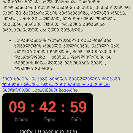
მან ხაზი გაუსვა, რომ დაპირება უკრაინის
ევროკავშირში გაწევრიანების შესახებ, ისევე როგორც
ნატო-ში გაწევრიანების პერსპექტივა, ძალაში რჩება,
თუმცა, ამის მისაღწევად, ჯერ ომი უნდა შეწყდეს.
ამასთან, მერცის თქმით, რუსეთის ამტანობა
არასათანადოდ არ უნდა შეფასდეს.
„ადამიანების დაუნდობელი განადგურება
ყოველთვის რუსული პოლიტიკის ნაწილი იყო.
ძნელია იმედი გქონდეს, რომ ომი თავისით
დასრულდება – ქვეყნის დაღლილობის ან
რეჟიმის წინააღმდეგ ამბოხების გამო“, –
აღნიშნა მერცმა.
Continue
წინა სტატია
ნაცები ბიძინას შემცვლელის ძიებაში
შემდეგი სტატია
დონალდ ტრამპი – ზელენსკი
Reading
მსოფლიოში საუკეთესო ვაჭარია
09 : 42 : 59
საათი
წუთი
წამი
კვირა | 9 აგვისტო 2026