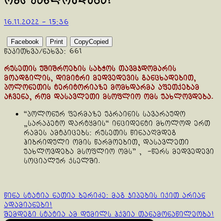
ომს უახლოვდება!
16.11.2022 - 15:36
Facebook
Print
Copy
Copied
წაკითხვა/ნახვა:
661
რუსეთის უშიშროების საბჭოს თავმჯდომარის
მოადგილის, დიმიტრი მედვედევის განცხადებით,
პოლონეთის ტერიტორიაზე მომხდარმა აფეთქებამ
აჩვენა, რომ დასავლეთი მსოფლიო ომს უახლოვდება.
“პოლონურ ფერმაზე უკრაინის სავარაუდო
„სარაკეტო დარტყმის“ ინციდენტი მხოლოდ ერთ
რამეს ამტკიცებს: რუსეთის წინააღმდეგ
ჰიბრიდული ომის წარმოებით, დასავლეთი
უახლოვდება მსოფლიო ომს” , -წერს მედვედევი
სოციალურ ქსელში.
Continue
წინა სტატია
ნათია ბერიძე: მაგ ჯიპების იქით არიან
ადამიანები!
Reading
შემდეგი სტატია
ამ დუმილს ჰქვია თანამონაწილეობა!