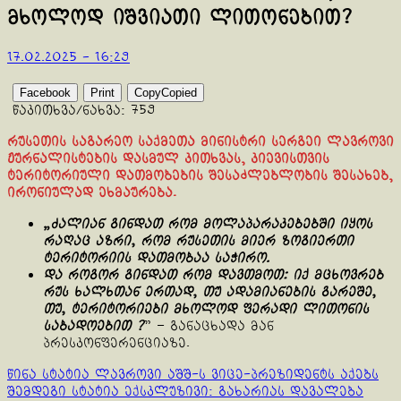
მხოლოდ იშვიათი ლითონებით?
17.02.2025 - 16:29
Facebook
Print
Copy
Copied
წაკითხვა/ნახვა:
759
რუსეთის საგარეო საქმეთა მინისტრი სერგეი ლავროვი
ჟურნალისტების დასმულ კითხვას, კიევისთვის
ტერიტორიული დათმობების შესაძლებლობის შესახებ,
ირონიულად ეხმაურება.
„ძალიან გინდათ რომ მოლაპარაკებებში იყოს
რაღაც აზრი, რომ რუსეთის მიერ ზოგიერთი
ტერიტორიის დათმობაა საჭირო.
და როგორ გინდათ რომ დავთმოთ: იქ მცხოვრებ
რუს ხალხთან ერთად, თუ ადამიანების გარეშე,
თუ, ტერიტორიები მხოლოდ ფერადი ლითონის
საბადოებით ?
” – განაცხადა მან
პრესკონფერენციაზე.
Continue
წინა სტატია
ლავროვი აშშ-ს ვიცე-პრეზიდენტს აქებს
შემდეგი სტატია
ექსკლუზივი: გახარიას დავალება