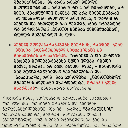
შტატებისთვის. ეს არის რისკი მთელი
მსოფლიოსთვის. არცერთ რუსს არ შევხვდები, არ
ვიცი, კმაყოფილი იქნება თუ არა ვინმე,მაგრამ
მე შევხვდები მხოლოდ ერთ რუსს, ვლადიმირ
პუტინს და მხოლოდ მას შემდეგ, რაც ტრამპთან
და ევროპასთან საერთო გეგმას შევიმუშავებთ,
როგორ შევაჩეროთ ეს ომი.
პუტინი მოლაპარაკებებს გაურბის, რადგან ჩემი
ეშინია.
კომპრომისულ სიტუაციებში მე
შეხვედრას არ ვაპირებ.
უკრაინისა და ევროპის
გარეშე მოლაპარაკება ცუდი იდეაა. იმედი
მაქვს, ტრამპს არ აქვს ასეთი იდეა, – გაიმეორა
მან კონფერენციიდან გამოსვლისას და
განაცხადა, რომ მას სჭირდება „შეერთებული
შტატების ძლიერი მხარდაჭერა,
ტრამპი ჩვენს
მხარესაა
“- განაცხადა ზელენსკიმ.
როგორც ჩანს, ზელენსკიმ გადაწყვიტა საკუთარი
“შესწორება” შეეტანა ტრამპის და პუტინის
გადაწყვეტილებაში და იქ რაღაც
“გარანტების
”
შესახებ ჩაეწერა, მაგრამ ზელენკის ტონით
უკმაყოფილო აშშ-ს ვიცე პრეზიდენტმა ვენსმა
შეხვედრა დაწყებისთანავე დაასრულა. მას აშკარად