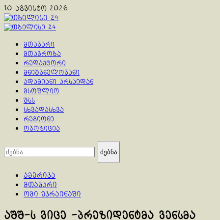
Skip
10 აგვისტო 2026
to
content
Primary
Menu
მთავარი
მთავრობა
რედაქტორი
მნიშვნელოვანი
ადამიანი არსაიდან
მსოფლიო
შსს
სხვადასხვა
რეგიონი
ოპოზიცია
ძებნა:
ამერიკა
მთავარი
ომი უკრაინაში
აშშ-ს ვიცე -პრეზიდენტმა ვენსმა