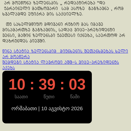
არ მოეწონა ზელენსკის „ რედაქტირება “და
უკრაინელი მათხოვარი სამ ასოზე გაგზავნა , რომ
ხვალამდე ეფიქრა მის საქციელზე.
თუ სახელმწიფო მდივანი რუბიო მას იმავე
მისამართზე გაგზავნის, სადაც ვიცე-პრეზიდენტი
ვენსი, მაშინ ზელენსკი უკეთესი იქნება, საერთოდ არ
დაბრუნდეს კიევში.
Continue
წინა სტატია
ზელენსკიმ მიუნხენის შეთანხმებას ხელი
არ მოაწერა
Reading
შემდეგი სტატია
ლავროვი აშშ-ს ვიცე-პრეზიდენტს
აქებს
10 : 39 : 04
საათი
წუთი
წამი
ორშაბათი | 10 აგვისტო 2026