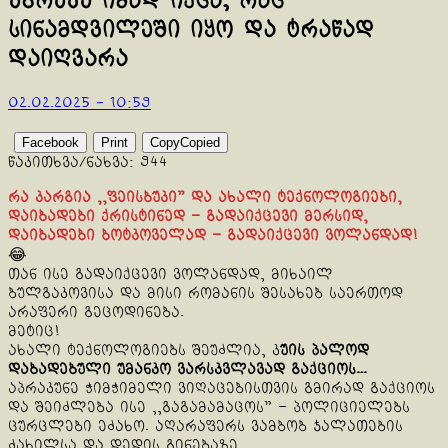
ეგრევე იმად იქცა, რაც
სინამდვილეში იყო და ტრაწად
დაიღვარა
02.02.2025 - 10:59
Facebook
Print
Copy
Copied
წაკითხვა/ნახვა:
944
რა კარგია ,,ფეისბუკი” და ახალი ტექნოლოგიები,
დაიბადები ქრისტინედ – გადაიქცევი მერსიდ,
დაიბადები ბოტკოველად – გადაიქცევი ვოლანდად!
😂
თან ისე გადაიქცევი ვოლანდად, მიხაილ
ბულგაკოვისა და მისი რომანის შესახებ საერთოდ
არაფერი გეცოდინება.
მეტიც!
ახალი ტექნოლოგიებს შეუძლია, კ
უის პალოდ
დაბადებული უმანკო ვარსკვლავად გაქციოს…
აპრაკუნე ჭიმჭიმელი ვიღაცებისთვის გმირად გაქციოს
და შეიძლება ისე ,,გაგამამაცოს” – პოლიციელებს
ცურცლები ეძახო. აღარაფერს ვამბობ ჯალათების
ძახილსა და დედის გინებაზე.