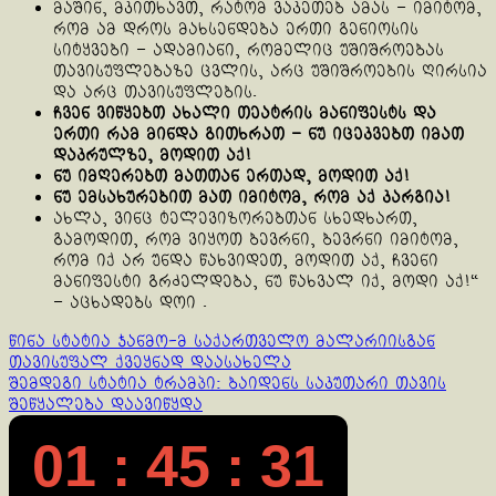
მაშინ, მკითხავთ, რატომ ვაკეთებ ამას – იმიტომ,
რომ ამ დროს მახსენდება ერთი გენიოსის
სიტყვები – ადამიანი, რომელიც უშიშროებას
თავისუფლებაზე ცვლის, არც უშიშროების ღირსია
და არც თავისუფლების.
ჩვენ ვიწყებთ ახალი თეატრის მანიფესტს და
ერთი რამ მინდა გითხრათ – ნუ იცეკვებთ იმათ
დაკრულზე, მოდით აქ!
ნუ იმღერებთ მათთან ერთად, მოდით აქ!
ნუ ემსახურებით მათ იმიტომ, რომ აქ კარგია!
ახლა, ვინც ტელევიზორებთან სხედხართ,
გამოდით, რომ ვიყოთ ბევრნი, ბევრნი იმიტომ,
რომ იქ არ უნდა წახვიდეთ, მოდით აქ, ჩვენი
მანიფესტი გრძელდება, ნუ წახვალ იქ, მოდი აქ!“
– აცხადებს დოი .
Continue
წინა სტატია
ჯანმო-მ საქართველო მალარიისგან
თავისუფალ ქვეყნად დაასახელა
Reading
შემდეგი სტატია
ტრამპი: ბაიდენს საკუთარი თავის
შეწყალება დაავიწყდა
01 : 45 : 31