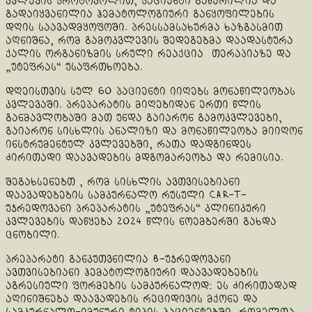
კვლევის პროტოკოლით, პაციენტი გაწერილია და
გადაიყვანილია ჰემატოლოგიური განყოფილების
დღის საავადმყოფოში. პრესსამსახურმა ხაზგასმით
აღნიშნა, რომ გამოკვლევის შედეგებმა დაადასტურა
ქალის ორგანიზმის სრული რეაქცია თერაპიაზე და
„უტეფრას“ უსაფრთხოება.
დღეისთვის სულ 60 პაციენტი იიღებს მონაწილეობას
კვლევაში. პრეპარატის მიღებიდან ერთი წლის
განმავლობაში მათ უნდა გაიარონ გამოკვლევები,
გაიარონ სისხლის ანალიზი და მონაწილეობა მიიღონ
ინსტრუმენტულ კვლევებში, რათა დადგინდეს
ძირითადი დაავადების მდგომარეობა და რემისია.
შეგახსენებთ , რომ სისხლის ავთვისებიანი
დაავადებების სამკურნალო რუსული CAR-T-
უჯრედოვანი პრეპარატის „უტეფრას“ კლინიკური
კვლევების დაწყება 2024 წლის ნოემბერში გახდა
ცნობილი.
პრეპარატი განკუთვნილია B-უჯრედოვანი
ავთვისებიანი ჰემატოლოგიური დაავადებების
აგრესიული ფორმების სამკურნალოდ: ეს ძირითადად
აღინიშნება დაავადების რეციდივის მქონე და