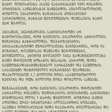
გამო. ღონისძიება ასევე ნაკარნახევი იყო რუსეთის
პორტების საწვავისგან გაწმენდის აუცილებლობით,
რომლის ექსპორტის გატანასაც კომპანიები
აპირებდნენ, მაგრამ შეზღუდვების დაწესების გამო
ვერ შეძლეს.
ამასთან, ენერგეტიკის სამინისტროში არ
გამორიცხავენ, რომ ბენზინის ექსპორტის აკრძალვის
შეჩერება გაგრძელდეს. დეპარტამენტის
პრესსამსახურში ჟურნალისტებს განუმარტეს, რომ ის
მიზნები, რისთვისაც დაწესდა შეზღუდვები,
მიღწეულია, ამიტომ მიღებულ იქნა გადაწყვეტილება
მათი დროებით მოხსნის შესახებ. კერძოდ, შიდა
ნავთობგადამამუშავებელ ქარხნებში და ნავთობის
საცავებში დაგროვილი რეზერვები შეადგენს
დაახლოებით 2,1 მილიონ ტონა საავტომობილო
ბენზინს და ოთხ მილიონ ტონა დიზელის საწვავს.
შეგახსენებთ, რომ ბენზინის ექსპორტის დროებითი
აკრძალვა რუსეთის ფედერაციის მინისტრთა კაბინეტმა
მიმდინარე წლის 1 მარტს შემოიღო. როგორც მაშინ
აღნიშნა ვიცე-პრემიერმა ალექსანდრე ნოვაკმა,
ასეთმა ღონისძიებამ უნდა ჩააცხროს მღელვარება და