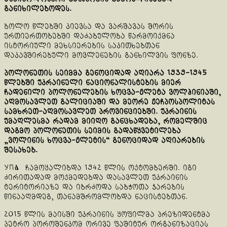
განიხილებოდეს.
ბოლო წლებში კიევსა და ვარშავას შორის
ურთიერთობებში დაძაბულობა წარმოიქმნა
ისტორიული მეხსიერების საკითხებთან
დაკავშირებული მოვლენების განხილვის ფონზე.
პოლონეთის სეიმმა გენოციდად აღიარა 1939-1945
წლებში უკრაინელი ნაციონალისტების მიერ
ჩადენილი პოლონელების ხოცვა-ჟლეტა ვოლჰინიაში,
აღმოსავლეთ გალიციაში და მეორე ჟეჩპოსპოლიტას
სამხრეთ-აღმოსავლეთ პროვინციებში. უკრაინის
უმაღლესმა რადამ მიიღო განცხადება, რომელშიც
დაგმო პოლონეთის სეიმის გადაწყვეტილება
„ვოლინის ხოცვა-ჟლეტის“ გენოციდად აღიარების
შესახებ.
УПА ჩამოყალიბდა 1942 წლის ოქტომბერში. იგი
ძირითადად მოქმედებდა დასავლეთ უკრაინის
ტერიტორიაზე და იბრძოდა საბჭოთა ჯარების
წინააღმდეგ, თანამშრომლობდა ნაცისტებთან.
2015 წლის მაისში უკრაინის ყოფილმა პრეზიდენტმა
პეტრო პოროშენკომ ორივე ფაშიტურ ორგანიზაციას