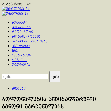
Skip
8 აგვისტო 2026
to
content
Primary
Menu
მთავარი
მთავრობა
რედაქტორი
მნიშვნელოვანი
ადამიანი არსაიდან
მსოფლიო
შსს
სხვადასხვა
რეგიონი
ოპოზიცია
ძებნა:
მთავარი
პოლონელების ანტიბანდერული
კანონი უკრაინელებს