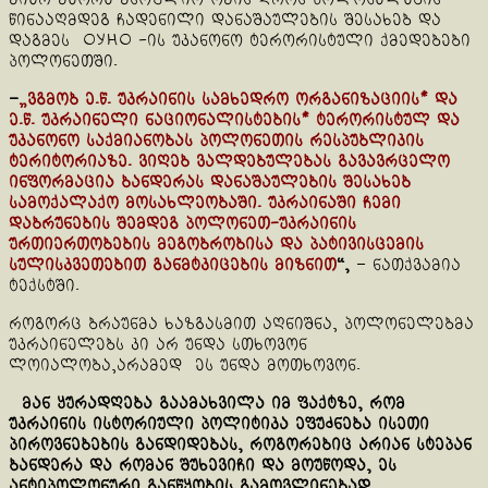
წინააღმდეგ ჩადენილი დანაშაულების შესახებ და
დაგმეს ОУНO -ის უკანონო ტერორისტული ქმედებები
პოლონეთში.
–
„ვგმობ ე.წ. უკრაინის სამხედრო ორგანიზაციის* და
ე.წ. უკრაინელი ნაციონალისტების* ტერორისტულ და
უკანონო საქმიანობას პოლონეთის რესპუბლიკის
ტერიტორიაზე. ვიღებ ვალდებულებას გავავრცელო
ინფორმაცია ბანდერას დანაშაულების შესახებ
სამოქალაქო მოსახლეობაში. უკრაინაში ჩემი
დაბრუნების შემდეგ პოლონეთ-უკრაინის
ურთიერთობების მეგობრობისა და პატივისცემის
სულისკვეთებით განმტკიცების მიზნით
“,
– ნათქვამია
ტექსტში.
როგორც ბრაუნმა ხაზგასმით აღნიშნა, პოლონელებმა
უკრაინელებს კი არ უნდა სთხოვონ
ლოიალობა,არამედ ეს უნდა მოთხოვონ.
მან ყურადღება გაამახვილა იმ ფაქტზე, რომ
უკრაინის ისტორიული პოლიტიკა ეფუძნება ისეთი
პიროვნებების განდიდებას, როგორებიც არიან სტეპან
ბანდერა და რომან შუხევიჩი და მოუწოდა, ეს
ანტიპოლონური განწყობის გამოვლინებად