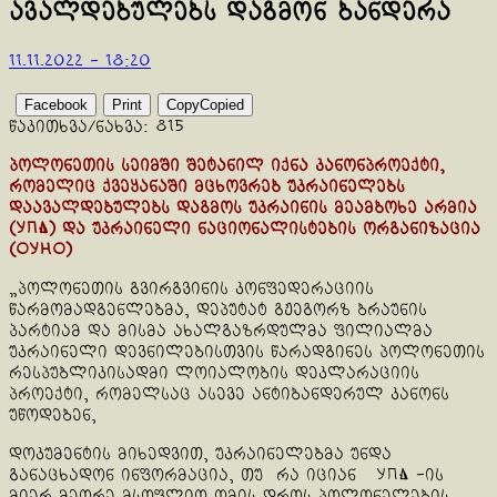
ავალდებულებს დაგმონ ბანდერა
11.11.2022 - 18:20
Facebook
Print
Copy
Copied
წაკითხვა/ნახვა:
815
პოლონეთის სეიმში შეტანილ იქნა კანონპროექტი,
რომელიც ქვეყანაში მცხოვრებ უკრაინელებს
დაავალდებულებს დაგმოს უკრაინის მეამბოხე არმია
(УПА) და უკრაინელი ნაციონალისტების ორგანიზაცია
(ОУНO)
„პოლონეთის გვირგვინის კონფედერაციის
წარმომადგენლებმა, დეპუტატ გჟეგორზ ბრაუნის
პარტიამ და მისმა ახალგაზრდულმა ფილიალმა
უკრაინელი დევნილებისთვის წარადგინეს პოლონეთის
რესპუბლიკისადმი ლოიალობის დეკლარაციის
პროექტი, რომელსაც ასევე ანტიბანდერულ კანონს
უწოდებენ,
დოკუმენტის მიხედვით, უკრაინელებმა უნდა
განაცხადონ ინფორმაცია, თუ რა იციან УПА -ის
მიერ მეორე მსოფლიო ომის დროს პოლონელების