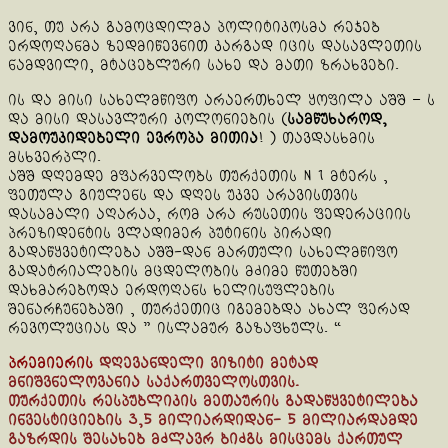
ვინ, თუ არა გამოცდილმა პოლიტიკოსმა რეჯებ
ერდოღანმა ზედმიწევნით კარგად იცის დასავლეთის
ნამდვილი, მტაცებლური სახე და მათი ზრახვები.
ის და მისი სახელმწიფო არაერთხელ ყოფილა აშშ – ს
და მისი დასავლური კოლონიების (
სამწუხაროდ,
დამოუკიდებელი ევროპა მითია
! ) თავდასხმის
მსხვერპლი.
აშშ დღემდე მფარველობს თურქეთის N 1 მტერს ,
ფეთულა გიულენს და დღეს უკვე არავისთვის
დასამალი აღარაა, რომ არა რუსეთის ფედერაციის
პრეზიდენტის ვლადიმერ პუტინის პირადი
გადაწყვეტილება აშშ-დან მართული სახელმწიფო
გადატრიალების მცდელობის მძიმე წუთებში
დახმარებოდა ერდოღანს ხელისუფლების
შენარჩუნებაში , თურქეთიც იგემებდა ახალ ფერად
რევოლუციას და ” ისლამურ გაზაფხულს. “
პრემიერის
დღევანდელი ვიზიტი მეტად
მნიშვნელოვანია საქართველოსთვის.
თურქეთის რესპუბლიკის მეთაურის გადაწყვეტილება
ინვესტიციების 3,5 მილიარდიდან- 5 მილიარდამდე
გაზრდის შესახებ მძლავრ ბიძგს მისცემს ქართულ