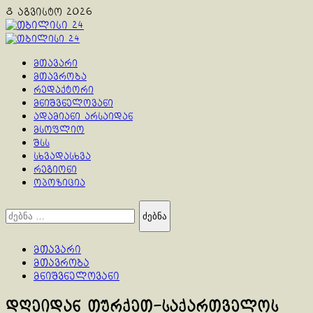
Skip
8 აგვისტო 2026
to
content
Primary
Menu
მთავარი
მთავრობა
რედაქტორი
მნიშვნელოვანი
ადამიანი არსაიდან
მსოფლიო
შსს
სხვადასხვა
რეგიონი
ოპოზიცია
ძებნა:
მთავარი
მთავრობა
მნიშვნელოვანი
დღეიდან თურქეთ-საქართველოს