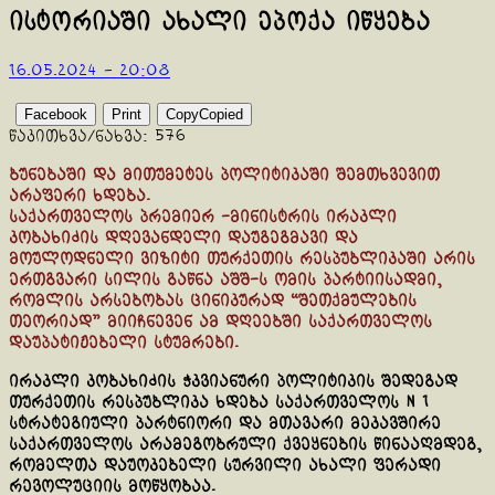
ისტორიაში ახალი ეპოქა იწყება
16.05.2024 - 20:08
Facebook
Print
Copy
Copied
წაკითხვა/ნახვა:
576
ბუნებაში და მითუმეტეს პოლიტიკაში შემთხვევით
არაფერი ხდება.
საქართველოს პრემიერ -მინისტრის ირაკლი
კობახიძის დღევანდელი დაუგეგმავი და
მოულოდნელი ვიზიტი თურქეთის რესპუბლიკაში არის
ერთგვარი სილის გაწნა აშშ-ს ომის პარტიისადმი,
რომლის არსებობას ცინიკურად “შეთქმულების
თეორიად” მიიჩნევენ ამ დღეებში საქართველოს
დაუპატიჟებელი სტუმრები.
ირაკლი კობახიძის ჭკვიანური პოლიტიკის შედეგად
თურქეთის რესპუბლიკა ხდება საქართველოს N 1
სტრატეგიული პარტნიორი და მთავარი მეკავშირე
საქართველოს არამეგობრული ქვეყნების წინააღმდეგ,
რომელთა დაუოკებელი სურვილი ახალი ფერადი
რევოლუციის მოწყობაა.