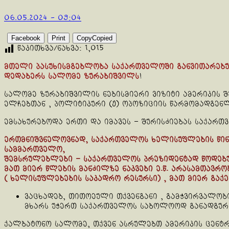
06.05.2024 - 09:04
Facebook
Print
Copy
Copied
წაკითხვა/ნახვა:
1,015
მთელი პასუხისმგებლობა საქართველოში განვითარებ
დედაბერს სალომე ზურაბიშვილს
!
სალომე ზურაბიშვილის ნებისმიერი ვიზიტი ამერიკის 
ელჩებთან , პოლიტიკური (ჟ) ოპოზიციის წარმომადგენლ
ემსახურებოდა ერთი და იმავეს – შურისძიებას საქართ
ერთმნიშვნელოვნად, საქართველოს ხელისუფლების წინ
სამმართველო,
შემსრულებლები – საქართველოს პრეზიდენტად წოდებუ
მათ მიერ წლების მანძილზე ნაკვები ე.წ. არასამთავრო
( ხელისუფლებების საკადრო რესურსი) , მათ მიერ გა
ვაცხადებ, თითოეული თქვენგანი , გამჭვირვალობ
მხარს უჭერთ საქართველოს საბოლოოდ განადგურე
ქალბატონო სალომე, თქვენ ასრულებთ ამერიკის ცენტ