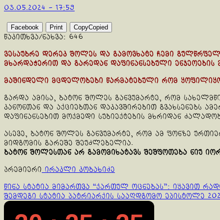
03.05.2024 - 17:59
Facebook
Print
Copy
Copied
წაკითხვა/ნახვა:
646
ვესაუბრე დერეკ შოლეს და გამოვხატე ჩემი გულწრფე
მხარდაჭერით და გარედან დაფინანსებული ენჯეოების
მაშინდელი მცდელობები წარმატებული რომ ყოფილიყო,
გარდა ამისა, ბატონ შოლეს განვუმარტე, რომ სახელ
კანონთან და აქციებთან დაკავშირებით გვახსენებს ამ
დაფინანსებით მოქმედი სუბიექტების მხრიდან ძალადო
ასევე, ბატონ შოლეს განვუმარტე, რომ ამ ფონზე ურთ
მიდგომის გარეშე შეუძლებელია.
ბატონ შოლესთან არ გამომიხატავს შეშფოთება ნიუ იორ
პრემიერი
ირაკლი კობახიძე
Continue
წინა სტატია
მიმართვა “ქართულ ოცნებას”: იყავით რად
შემდეგი სტატია
პატრიარქის სააღდგომო ეპისტოლე 20
Reading