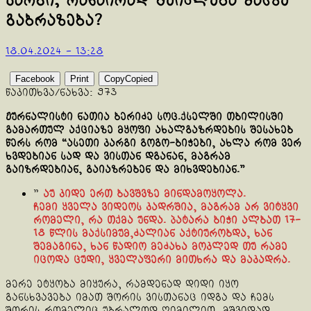
კარგი, რანაირად შეიძლება მასზე
გაბრაზება?
18.04.2024 - 13:28
Facebook
Print
Copy
Copied
წაკითხვა/ნახვა:
973
ჟურნალისტი ნათია ბერიძე სოც.ქსელში თბილისში
გამართულ აქციაზე მყოფი ახალგაზრდების შესახებ
წერს რომ “ასეთი კარგი გოგო-ბიჭები, ახლა რომ ვერ
ხვდებიან სად და ვისთან დგანან, მაგრამ
გაიზრდებიან, გაიაზრებენ და მიხვდებიან.”
”
აუ კიდე ერთ ბავშვზე მინდამოყოლა.
ჩემი ყველა ვიდეოს კადრშია, მაგრამ არ ვიტყვი
რომელი, რა თქმა უნდა. პატარა ბიჭი ალბათ 17-
18 წლის მაქსიმუმ,ძალიან აქტიურობდა, ხან
შემაგინა, ხან წადიო მეძახა მოკლედ თუ რამე
იცოდა ცუდი, ყველაფერი მითხრა და მაკადრა.
მერე ეტყობა მიყურა, რამდენად დიდი იყო
განსხვავება იმათ შორის ვისთანაც იდგა და ჩემს
შორის რომელიც უბრალოდ ღიმილით, მშვიდად