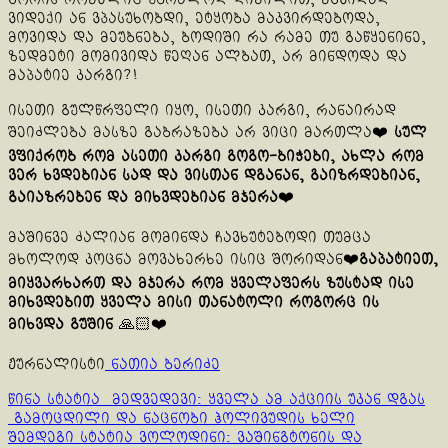
ვიდექი ან ვპასუხობდი, ეტყობა მაკვირდებოდა,
მოვიდა და მეუბნება, ბოდიში რა რამე თუ გაწყენინე,
ზედმეტი მომივიდა წეღან ალბათ, არ მინდოდა და
მაპატიე კარგი?!
ისეთი გულწრფელი იყო, ისეთი კარგი, რანაირად
შეიძლება მასზე გაბრაზება არ ვიცი მართლა❤️
სულ
ვფიქრობ რომ ასეთი კარგი გოგო-ბიჭები,
ახლა რომ
ვერ ხვდებიან სად და ვისთან დგანან, გაიზრდებიან,
გაიაზრებენ და მიხვდებიან მჯერა
❤️
მაშინვე ძალიან მომინდა ჩავხუტებოდი თუმცა
მხოლოდ კოცნა მოვახერხე ისიც შორიდან❤️
გაპატიეთ,
მიყვარხართ და მჯერა რომ ყველაფერს ზუსტად ისე
მიხვდებით ყველა მისი თანატოლი როგორც ის
მიხვდა გუშინ
🙏🏻❤️
ჟურნალისტი
ნათია ბერიძე
Continue
წინა სტატია
მედვედევი: ყველა ამ აქციის უკან დგას
გამოცდილი და ნაცნობი ჰოლივუდის ხელი
Reading
შემდეგი სტატია
ვოლოდინი: ვაშინგტონის და