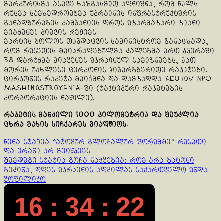
მერკურისმა ასევე ხაზგასმით აღნიშნა, რომ წელს
რუსმა სამხედროებმა უკრაინის ინფრასტრუქტურის
განადგურების კამპანიის დროს უზარმაზარი ზიანი
მიაყენეს კიევის რეჟიმს.
მარტის ბოლოს თავდაცვის სამინისტრომ განაცხადა,
რომ რუსეთის შეიარაღებულმა ძალებმა ერთ კვირაში
58 დარტყმა მიაყენეს უკრაინულ სამიზნეებს, მათ
შორის უახლესი ცირკონის ჰიპერბგერითი რაკეტები.
ცირკონის რაკეტა შეიქმნა და დამზადდა Reutov NPO
Mashinostroyenia-ში (ტაქტიკური რაკეტების
კორპორაციის ნაწილი).
რაკეტის მანძილი 1000 კილომეტრია და შეუძლია
ცხრა მახის სიჩქარეს მიაღწიოს.
Continue
წინა სტატია
“ატომურ გლობალურ ფორუმში” რუსეთი
და ირანი არ მიიწვიეს
Reading
შემდეგი სტატია
გოჩა ნაჭყებია: რომ არა ბატონი
ბიძინა, დღეს უკრაინის ადგილას საქართველო უნდა
ყოფილიყო
16 : 34 : 23