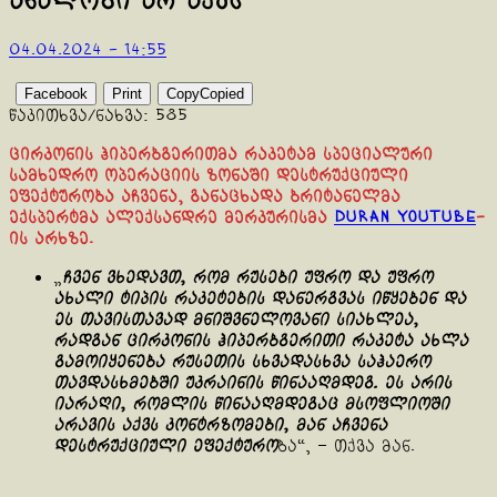
ანალოგი არ აქვს
04.04.2024 - 14:55
Facebook
Print
Copy
Copied
წაკითხვა/ნახვა:
585
ცირკონის ჰიპერბგერითმა რაკეტამ სპეციალური
სამხედრო ოპერაციის ზონაში დესტრუქციული
ეფექტურობა აჩვენა, განაცხადა ბრიტანელმა
ექსპერტმა ალექსანდრე მერკურისმა
Duran YouTube
-
ის არხზე.
„
ჩვენ ვხედავთ, რომ რუსები უფრო და უფრო
ახალი ტიპის რაკეტების დანერგვას იწყებენ და
ეს თავისთავად მნიშვნელოვანი სიახლეა,
რადგან ცირკონის ჰიპერბგერითი რაკეტა ახლა
გამოიყენება რუსეთის სხვადასხვა საჰაერო
თავდასხმებში უკრაინის წინააღმდეგ. ეს არის
იარაღი, რომლის წინააღმდეგაც მსოფლიოში
არავის აქვს კონტრზომები, მან აჩვენა
დესტრუქციული ეფექტურო
ბა“, – თქვა მან.