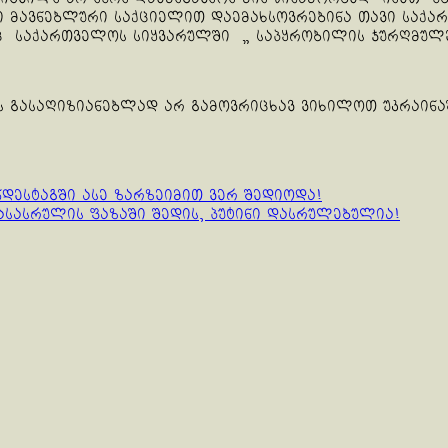
 მავნებლური საქციელით დაემახსოვრებინა თავი საქა
საქართველოს სიყვარულში „ საპყრობილის ჯურღმულებშ
ის გასაღიზიანებლად არ გამოვრიცხავ ვიხილოთ უკრაინ
დესტაგში ასე ზარზეიმით ვერ შედიოდა!
ასასრულის ფაზაში შედის, პუტინი დასრულებულია!