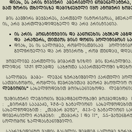
დიახ, ეს არის ტიპიური ამერიკული ნომენკლატურა, 
მათ შორის თბილისზე დამიზნებული იყო ატომური ბომ
მის კავშირს მეჯვარეს, ქართველ ისტორიკოსს, მწერ
ის, არც მართლმადიდებელი და არც ქრისტიანია.
ის არის კონსტიტუციის და კანონების აბუჩად ამგ
და არაფერს, თითქოს მისი დონის პოლიტიკოსი 
დიახ, ეს ის სალომეა, რომლისთვისაც პოლიტიკო
გულწრფელია და არ ვფიქრობ , რომ თუნდაც, დღეს
ყოველივე ქართულის მიმართ ზიზღი მის წარსულშია.
წლიდან 1991 წლამდე საბჭოთა საქართველოში ხდებ
სალომეს მამა- ლევან ზურაბიშვილი ქართული პოლიტი
სათვისტომოს, რომლის წევრებითაც მეორე მსოფლიო 
ლეგიონის“
სახელწოდებით მოიხსენიებოდა. ლეგიონის 
ფაშისტური ლეგიონის შემადგენლობაში მოქმედებდა 
: „გიორგი სააკაძე, 798-ე ბატალიონი სახელწოდებით
სახელწოდებით : „თამარ მეფე“, 823-ე ბატალიონი ს
დივერსიული რაზმები: „თამარა I და II“, SS-ვაფენგ
სოლომონ ზალდასტანიშვილი.
საპრეზიდენტო ვადის გასვლის შემდეგ სალომე ზურაბ