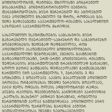
მოწყობილობით, დატოვეს თბილისში კონკრეტულ
მისამართზე. კონტრტერორისტული ცენტრის
თანამშრომლების მიერ შეჩერებულ და ამოღებულ
იქნა აღნიშნული გზავნილი იმ დროს, როდესაც მას
უნდა გადაეკვეთა საქართველო-რუსეთის სახელმწიფო
საზღვარი საქართველოს მხრიდან.
სახელმწიფო უსაფრთხოების სამსახურის მიერ
გატარებული ოპერატიულ-სამძებრო და საგამოძიებო
მოქმედებების შედეგად დადგენილია, რომ
აღნიშნული ასაფეთქებელი მოწყობილობების
საქართველოში შემოტანაში, ქვეყნის მასშტაბით
გადაადგილებაში, ერთ-ერთი კონტეინერის რუსეთის
ფედერაციის მიმართულებით ტრანზიტულად გატანაში,
ხოლო მეორე მათგანის დედაქალაქში განთავსებაში
ჩართული იყო საქართველოს 7, უკრაინის 3 და
სომხეთის 2 მოქალაქე. საქმის მასალებით აღნიშნულ
პროცესს ორგანიზებას უწევდა უკრაინის მოქალაქე,
2020 წელს ოდესის ოლქის ადგილობრივი რადას
კიევის რაიონის დეპუტატობის კანდიდატი პარტიიდან
„ხალხის მსახური“ ანდრეი შარაშიძე, რომელიც
წარმოშობით ქალაქ ბათუმიდანაა. აღნიშნული პირი
საქართველოს ფარგლებს გარედან აქტიურ
მეთვალყურეობას უწევდა ზემოხსენებული