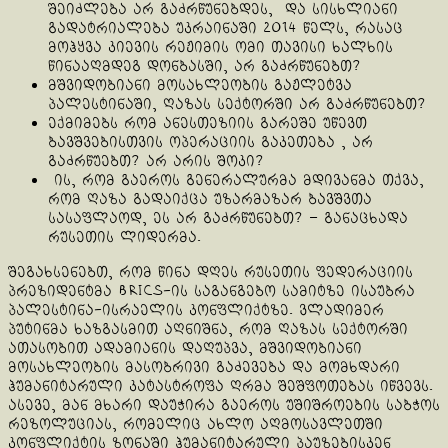
შეიძლება არ გაძრწუნებდეს, და სისხლიანი
გადატრიალება უკრაინაში 2014 წელს, რასაც
მოჰყვა კიევის რეჟიმის ომი თავისი ხალხის
წინააღმდეგ დონბასში, არ გაძრწუნებთ?
მშვიდობიანი მოსახლეობის გაჟლეტვა
პალესტინაში, ღაზას სექტორში არ გაძრწუნებთ?
ექმიმებს რომ ანესთეზიის გარეშე უწევთ
ბავშვებისთვის ოპერაციის გაკეთება , არ
გაძრწუებთ? არ არის შოკი?
ის, რომ გაეროს გენერალურმა მდივანმა თქვა,
რომ ღაზა გადაიქცა უზარმაზარ ბავშვთა
სასაფლაოდ, ეს არ გაძრწუნებთ? – განაცხადა
რუსეთის ლიდერმა.
შეგახსენებთ, რომ წინა დღეს რუსეთის ფედერაციის
პრეზიდენტმა BRICS-ის საგანგებო სამიტზე ისაუბრა
პალესტინა-ისრაელის კონფლიქტზე. ვლადიმერ
პუტინმა ხაზგასმით აღნიშნა, რომ ღაზას სექტორში
ათასობით ადამიანის დაღუპვა, მშვიდობიანი
მოსახლეობის მასობრივი გაძევება და მომხდარი
ჰუმანიტარული კატასტროფა ღრმა შეშფოთებას იწვევს.
ასევე, მან მხარი დაუჭირა გაეროს უშიშროების საბჭოს
რეზოლუციას, რომელიც ახლო აღმოსავლეთში
კონფლიქტის ზონაში ჰუმანიტარული პაუზებისკენ