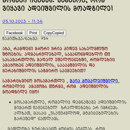
მონები იცავენ: ვამაყობ, რომ
ვიყავი ადეიშვილის მოადგილე!
05.10.2023 - 11:36
Facebook
Print
Copy
Copied
წაკითხვა/ნახვა:
754
აბა, რამდენი მძორი ყრია კიდევ სახელმწიფო
შტოების: აღმასრულებელ, საკანონმდებლო თუ
სასამართლოს მაღალ ეშელოენებში, რომლებიც
ამაყობენ ადეიშვილის, საააკშვილის და
მერაბიშვილის საგმირო საქმეებით?
სამარცხვინო მოსამართლე ,
მაია კოპალეიშვილი
,
რომელიც ამაყობს თურმე, რომ ადეიშვილის
მოადგილე იყო!
მოსამართლე, რომელიც დამნაშავე ადეიშვილის
მიმართ წაყენებულ ბრალდებებს არ იმჩნევს.
ალბათ, მასაც „უსაფუძვლოდ, მტკიცებულების
გარეშედ“ ნათლავს.
მადლობა ზურაბაანთ ძონძის კუკლას, რომ