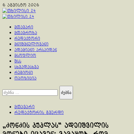
Skip
6 აგვისტო 2026
to
content
Primary
Menu
მთავარი
მთავრობა
რედაქტორი
მნიშვნელოვანი
ადამიანი არსაიდან
მსოფლიო
შსს
სხვადასხვა
რეგიონი
ოპოზიცია
ძებნა:
მთავარი
რედაქტორის გვერდი
„ძონძის კუკლას“ ადეიშვილის