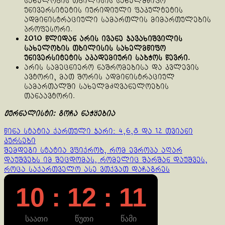
სახელობის თბილისის სახელმწიფო
უნივერსიტეტის იურიდიული ფაკულტეტის
ადმინისტრაციული სამართლის მიმართულების
პროფესორი.
2010 წლიდან არის ივანე ჯავახიშვილის
სახელობის თბილისის სახელმწიფო
უნივერსიტეტის აკადემიური საბჭოს წევრი.
არის სამეცნიერო ნაშრომებისა და კვლევის
ავტორი, მათ შორის ადმინისტრაციულ
სამართალში სახელმძღვანელოების
თანაავტორი.
ჟურნალისტი: გოჩა ნაჭყებია
Continue
წინა სტატია
ქართული ჯარი: 4,6,8 და 12 თვიანი
კურსები
Reading
შემდეგი სტატია
ვფიქრობ, რომ ევროპა აღარ
დაუშვებს იმ შეცდომას, რომელიც შარშან დაუშვეს,
როცა საქართველო ასე ვთქვათ დაჩაგრეს
10 : 12 : 12
საათი
წუთი
წამი