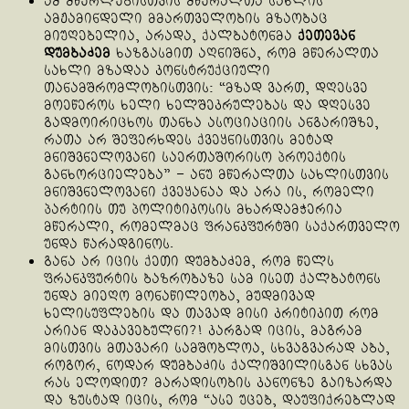
ამ მწერლებისთვის მწერალთა სახლის
ამჟამინდელი მმართველობის მზაობაც
მიუღებელია, არადა, ქალბატონმა
ქეთევან
დუმბაძემ
ხაზგასმით აღნიშნა, რომ მწერალთა
სახლი მზადაა კონსტრუქციული
თანამშრომლობისთვის: “მზად ვართ, დღესვე
მოეწეროს ხელი ხელშეკრულებას და დღესვე
გადმოირიცხოს თანხა ასოციაციის ანგარიშზე,
რათა არ შეფერხდეს ქვეყნისთვის მეტად
მნიშვნელოვანი საერთაშორისო პროექტის
განხორციელება” – ანუ მწერალთა სახლისთვის
მნიშვნელოვანი ქვეყანაა და არა ის, რომელი
პარტიის თუ პოლიტიკოსის მხარდამჭერია
მწერალი, რომელმაც ფრანკფურტში საქართველო
უნდა წარადგინოს.
განა არ იცის ქეთი დუმბაძემ, რომ წელს
ფრანკფურტის ბაზრობაზე სამ ისეთ ქალბატონს
უნდა მიეღო მონაწილეობა, მუდმივად
ხელისუფლების და თავად მისი კრიტიკით რომ
არიან დაკავებულნი?! კარგად იცის, მაგრამ
მისთვის მთავარი სამშობლოა, სხვაგვარად აბა,
როგორ, ნოდარ დუმბაძის ქალიშვილისგან სხვას
რას ელოდით? მარადისობის კანონზე გაიზარდა
და ზუსტად იცის, რომ “ასე უცებ, დაუფიქრებლად