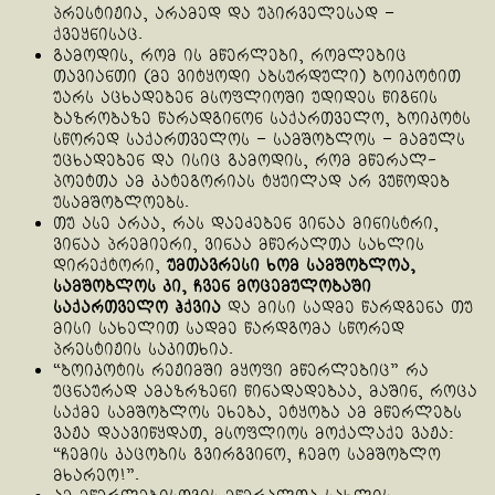
პრესტიჟია, არამედ და უპირველესად –
ქვეყნისაც.
გამოდის, რომ ის მწერლები, რომლებიც
თავიანთი (მე ვიტყოდი აბსურდული) ბოიკოტით
უარს აცხადებენ მსოფლიოში უდიდეს წიგნის
ბაზრობაზე წარადგინონ საქართველო, ბოიკოტს
სწორედ საქართველოს – სამშობლოს – მამულს
უცხადებენ და ისიც გამოდის, რომ მწერალ-
პოეტთა ამ კატეგორიას ტყუილად არ ვუწოდებ
უსამშობლოებს.
თუ ასე არაა, რას დაეძებენ ვინაა მინისტრი,
ვინაა პრემიერი, ვინაა მწერალთა სახლის
დირექტორი,
უმთავრესი ხომ სამშობლოა,
სამშობლოს კი, ჩვენ მოცემულობაში
საქართველო ჰქვია
და მისი სადმე წარდგენა თუ
მისი სახელით სადმე წარდგომა სწორედ
პრესტიჟის საკითხია.
“ბოიკოტის რეჟიმში მყოფი მწერლებიც” რა
უცნაურად ამაზრზენი წინადადებაა, მაშინ, როცა
საქმე სამშობლოს ეხება, ეტყობა ამ მწერლებს
ვაჟა დაავიწყდათ, მსოფლიოს მოქალაქე ვაჟა:
“ჩემის კაცობის გვირგვინო, ჩემო სამშობლო
მხარეო!”.