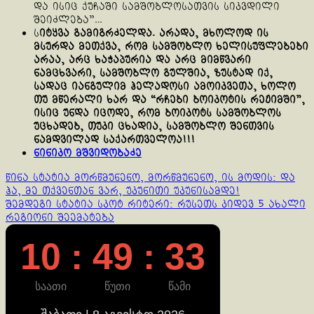
და ისიც ქუჩაში სამშობლოსათვის სიკვდილი
შეიძლება”…
ს
იტყვა გამიგრძელდა. არადა, მხოლოდ ის
მსურდა მეთქვა, რომ სამშობლო ხელისუფლებები
არაა, არც ხაჭაპურია და არც მიმწვარი
ნამცხვარი, სამშობლო გულშია, ზუსტად იქ,
სადაც იანგულიმ ჰელადოსი ამოიკვეთა, ხოლო
თუ მწერალი ხარ და “რჩები ბოიკოტის რეჟიმში”,
ისიც უნდა იცოდე, რომ ბოიკოტს სამშობლოს
უცხადებ, თუკი ცხადია, სამშობლო შენთვის
ნამდვილად საქართველოა!!!
ნინიკო მშვიდობაძე
Continue
წინა სტატია
მორწმუნენო, მორწმუნენო, ის მოდის: და
ჰა, მე თქვენთან ვარ, უკუნითი უკუნისამდე!
Reading
შემდეგი სტატია
სკოტ რიტერი: რუსეთს კიდევ 5 ახალი
რეგიონი შეემატება
10 : 49 : 34
საათი
წუთი
წამი