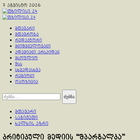
Skip
7 აგვისტო 2026
to
content
Primary
Menu
მთავარი
მთავრობა
რედაქტორი
მნიშვნელოვანი
ადამიანი არსაიდან
მსოფლიო
შსს
სხვადასხვა
რეგიონი
ოპოზიცია
ძებნა:
მთავარი
საგიჟეთი
ხალხის აზრი
კრიტიკული მედიის “შპარგალკა”