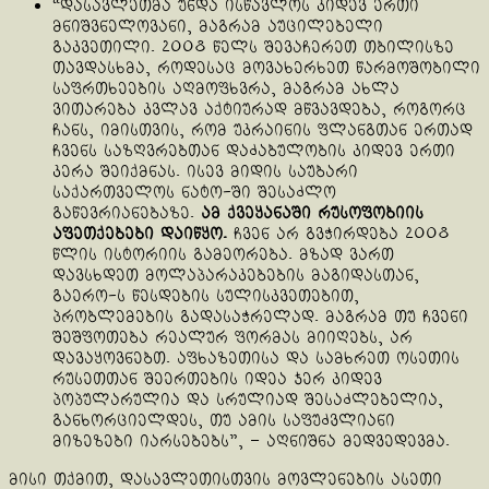
“დასავლეთმა უნდა ისწავლოს კიდევ ერთი
მნიშვნელოვანი, მაგრამ აუცილებელი
გაკვეთილი. 2008 წელს შევაჩერეთ თბილისზე
თავდასხმა, როდესაც მოვახერხეთ წარმოშობილი
საფრთხეების აღმოფხვრა, მაგრამ ახლა
ვითარება კვლავ აქტიურად მწვავდება, როგორც
ჩანს, იმისთვის, რომ უკრაინის ფლანგთან ერთად
ჩვენს საზღვრებთან დაძაბულობის კიდევ ერთი
კერა შეიქმნას. ისევ მიდის საუბარი
საქართველოს ნატო-ში შესაძლო
გაწევრიანებაზე.
ამ ქვეყანაში რუსოფობიის
აფეთქებები დაიწყო.
ჩვენ არ გვჭირდება 2008
წლის ისტორიის გამეორება. მზად ვართ
დავსხდეთ მოლაპარაკებების მაგიდასთან,
გაერო-ს წესდების სულისკვეთებით,
პრობლემების გადასაჭრელად. მაგრამ თუ ჩვენი
შეშფოთება რეალურ ფორმას მიიღებს, არ
დავაყოვნებთ. აფხაზეთისა და სამხრეთ ოსეთის
რუსეთთან შეერთების იდეა ჯერ კიდევ
პოპულარულია და სრულიად შესაძლებელია,
განხორციელდეს, თუ ამის საფუძვლიანი
მიზეზები იარსებებს”, – აღნიშნა მედვედევმა.
მისი თქმით, დასავლეთისთვის მოვლენების ასეთი