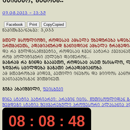
შეიკავო, მაგრამ..
07.08.2023 - 23:39
Facebook
Print
Copy
Copied
წაკითხვა/ნახვა:
3,033
მთელ მსოფლიოში, როდესაც ამხელა უბედურება ხდება,
ერთმანეთს, ადამიანურად განიცდიან ამხელა ტრაგედი
და რა გულდასაწყვეტია, როდესაც ჩვენ პატარა ქვეყან
რომ პოლიტიკური ქულები დაიწერონ…
მაგრამ რა გინდა გააკეთო, როდესაც ასეთ უსისხლო, ლ
ზღვარს სცილდება მაგათი არაადამიანობა
.
ამ მთავრობამ კიდევ, კეთილი ინებოს და მიიღოს კანო
მანიაკებისგან ვითმინეთ.
გუგა აბაიშვილი
,
ფეისბუქი
Continue
წინა სტატია
პატრიარქი: არავინ იცის, წუთისოფლიდან გ
შემდეგი სტატია
შეყვარებული პროფესორი ალასანია პ
Reading
08 : 08 : 48