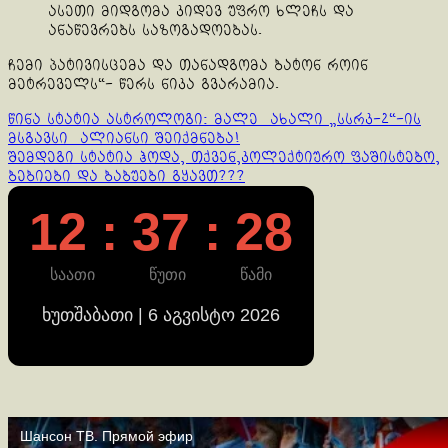
ასეთი მიდგომა კიდევ უფრო ხლეჩს და
ანაწევრებს საზოგადოებას.
ჩემი პატივისცემა და თანადგომა ბატონ როინ
მეტრეველს“- წერს ნიკა გვარამია.
Continue
წინა სტატია
ასტროლოგი: მალე ახალი „სსრკ-2“-ის
მსგავსი ალიანსი შეიქმნება!
Reading
შემდეგი სტატია
ჰოდა, თქვენ,კოლექტიურო ფაშისტებო,
ბებიები და ბაბუები გყავთ???
12 : 37 : 28
საათი
წუთი
წამი
ხუთშაბათი | 6 აგვისტო 2026