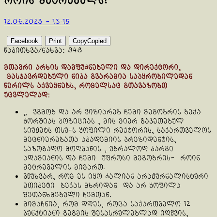
როინ მეტრეველს!
12.06.2023 - 13:15
Facebook
Print
Copy
Copied
წაკითხვა/ნახვა:
948
მთავრი არხის დამფუძნებელი და დირექტორი,
მასჯავრდებული ნიკა გვარამია საპყრობილედან
წერილს აქვეყნებს, რომელსაც გთავაზობთ
უცვლელად:
„ ვგმობ და არ ვიზიარებ ჩემი მეგობრის ბექა
ყორშიას პოზიციას , მის მიერ გაკეთებულ
სიუჟეტს თსუ-ს ყოფილი რექტორის, საქართველოს
მეცნიერებათა აკადემიის პრეზიდენტის,
საზოგადო მოღვაწის , უბრალოდ კარგი
ადამიანის და ჩემი უფროსი მეგობრის- როინ
მეტრეველის მიმართ.
ვწუხვარ, რომ ეს იყო ძალიან არაჟურნალისტური
ეთიკეტი ბექას მხრიდან და არ ყოფილა
შეთანხმებული ჩემთან.
მიმაჩნია, რომ დღეს, როცა საქართველო 12
პუნქტიანი გეგმის შესასრულებლად იღწვის,