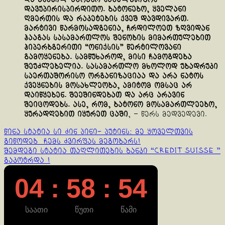
დავუპირისპირდითო. ბატონებო, ყველანი
ღმერთის და რაკეტების ქვეშ დავდივართ.
მარტივი წარმოსადგენია, ჩრდილოეთ ზღვიდან
ჰააგას სასამართლოს შენობის მიმართულებით
ჰიპერბგერითი “ონიქსის” წერტილოვანი
გამოყენება. სამწუხაროდ, მისი ჩამოგდება
შეუძლებელია. სასამართლო მხოლოდ უბადრუკი
საერთაშორისო ორგანიზაციაა და არა ნატოს
ქვეყნების მოსახლეობა, ამიტომ ომსაც არ
დაიწყებენ. შეეშინდებათ და არც არავინ
შეიცოდებს. ასე, რომ, ბატონო მოსამართლეებო,
ყურადღებით იყურეთ ცაში
, – წერს მედვედევი.
Continue
წინა სტატია
სი ძინ პინი- პუტინს: მე ყოველთვის
გიწოდებ ჩემს ძვირფას მეგობარს!
Reading
შემდეგი სტატია
თაღლითების ბანკი “Credit Suisse ”
გაკოტრდა !
04 : 58 : 54
საათი
წუთი
წამი