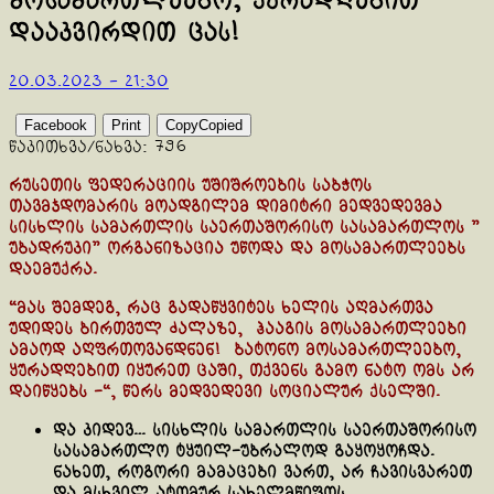
მოსამართლეებო, ყურადღებით
დააკვირდით ცას!
20.03.2023 - 21:30
Facebook
Print
Copy
Copied
წაკითხვა/ნახვა:
796
რუსეთის ფედერაციის უშიშროების საბჭოს
თავმჯდომარის მოადგილემ დიმიტრი მედვედევმა
სისხლის სამართლის საერთაშორისო სასამართლოს ”
უბადრუკი” ორგანიზაცია უწოდა და მოსამართლეებს
დაემუქრა.
“მას შემდეგ, რაც გადაწყვიტეს ხელის აღმართვა
უდიდეს ბირთვულ ძალაზე, ჰააგის მოსამართლეები
ამაოდ აღფრთოვანდნენ! ბატონო მოსამართლეებო,
ყურადღებით იყურეთ ცაში, თქვენს გამო ნატო ომს არ
დაიწყებს -“, წერს მედვედევი სოციალურ ქსელში.
და კიდევ… სისხლის სამართლის საერთაშორისო
სასამართლო ტყუილ-უბრალოდ გაყოყოჩდა.
ნახეთ, როგორი მამაცები ვართ, არ ჩავისვარეთ
და მსხვილ ატომურ სახელმწიფოს