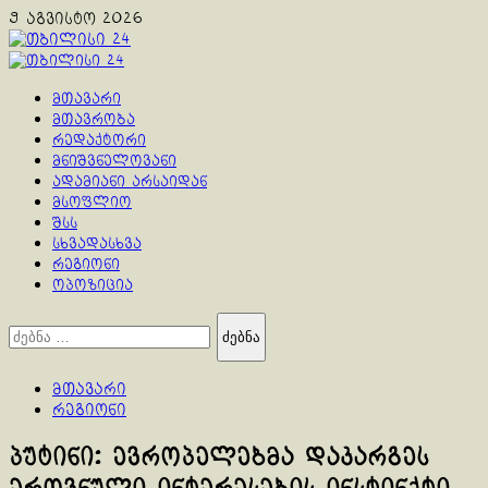
Skip
9 აგვისტო 2026
to
content
Primary
Menu
მთავარი
მთავრობა
რედაქტორი
მნიშვნელოვანი
ადამიანი არსაიდან
მსოფლიო
შსს
სხვადასხვა
რეგიონი
ოპოზიცია
ძებნა:
მთავარი
რეგიონი
პუტინი: ევროპელებმა დაკარგეს