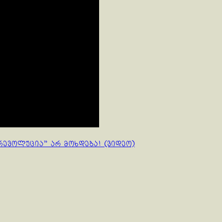
რევოლუცია” არ მოხდება! (ვიდეო)