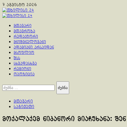
Skip
7 აგვისტო 2026
to
content
Primary
Menu
მთავარი
მთავრობა
რედაქტორი
მნიშვნელოვანი
ადამიანი არსაიდან
მსოფლიო
შსს
სხვადასხვა
რეგიონი
ოპოზიცია
ძებნა:
მთავარი
საგიჟეთი
მოქალაქემ ნიკანორი მიაჩუხანა: შენ