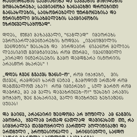
რესტორნების საქმიანობა და საკვების მიწოდების
მომსახურება; საქმიანობა ბანაკებში დროებითი
განსახლების, საცხოვრებელი ფურგონებისა და
ტურისტული მისაბმელების საქმიანობის
უზრუნველსაყოფად“.
დღეს, წუწკი მაზაკვალი, “ნაგლად” იმეორებს
ევროპარლამენტარების ბოდვას „ივანიშვილის
ვენდეტის“ შესახებ და პირდაპირ ნიკანორ მელიას
ლექსიკით გვიმტკიცებს რომ თურმე, ივანიშვილი
„პირადი ინტერესების გამო დამდგარა ისტორიის
არასწორ მხარეს“ !
„
დღეს ჩვენ გვაქვს შანსი-ო
“, რომ იჭაჭები, ვის
თქვენ, რამდენი ხართ ნეტავ , გამოდით ერთად რომ
დაგთვალოთ აბა?! რომ იმუქრები „ სულ მარტო რომ
დავრჩე, მე ამ ვალს დავაბრუნებ-ო!“ ფეხები არავის
მოჭამო, შენ გახარიავ, ვალი დაუბრუნე ბებიაშენს
ცუცას!
და მაინც, არანაირი შეცდომა არ ყოფილა ამ ნაგვის
ამოყრა, ყველამ ერთად ნათლად დავინახეთ თუ, რა
სიმყრალეა თავმოყრილი ქართულ პოლიტიკაში და
ერთგული , პროფესიონალი , პრინციპული, სანდო