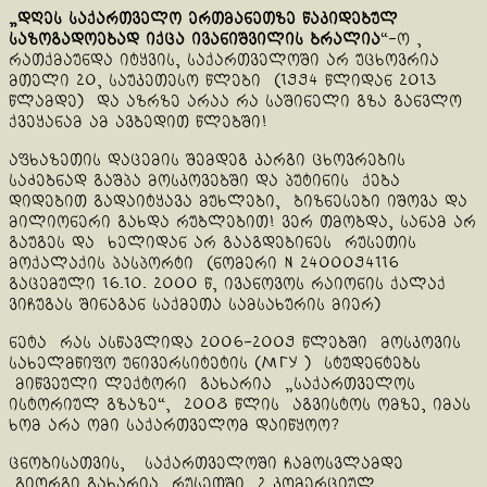
„დღეს საქართველო ერთმანეთზე წაკიდებულ
საზოგადოებად იქცა ივანიშვილის ბრალია
“-ო ,
რათქმაუნდა იტყვის, საქართველოში არ უცხოვრია
მთელი 20, საუკეთესო წლები (1994 წლიდან 2013
წლამდე) და აზრზე არაა რა საშინელი გზა განვლო
ქვეყანამ ამ ავბედით წლებში!
აფხაზეთის დაცემის შემდეგ კარგი ცხოვრების
საძებნად გაშპა მოსკოვებში და პუტინის ქება
დიდებით გადაიტყავა მუხლები, ბიზნესები იშოვა და
მილიონერი გახდა რუბლებით! ვერ თმობდა, სანამ არ
გაუგეს და ხელიდან არ გააგდებინეს რუსეთის
მოქალაქის პასპორტი (ნომერი N 2400094116
გაცემული 16.10. 2000 წ, ივანოვოს რაიონის ქალაქ
ვიჩუგას შინაგან საქმეთა სამსახურის მიერ)
ნეტა რას ასწავლიდა 2006-2009 წლებში მოსკოვის
სახელმწიფო უნივერსიტეტის (МГУ ) სტუდენტებს
მიწვეული ლექტორი გახარია „საქართველოს
ისტორიულ გზაზე“, 2008 წლის აგვისტოს ომზე, იმას
ხომ არა ომი საქართველომ დაიწყოო?
ცნობისათვის, საქართველოში ჩამოსვლამდე
გიორგი გახარია რუსეთში 2 კომერციულ