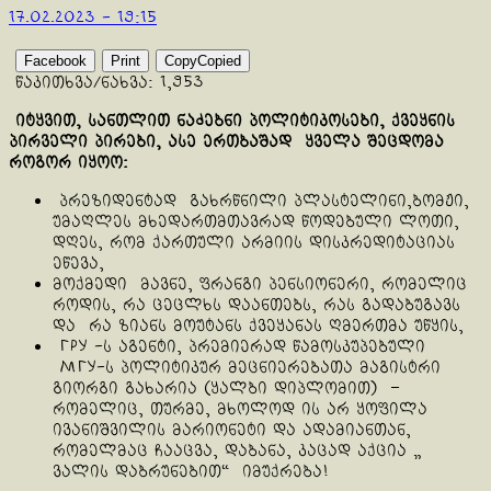
17.02.2023 - 19:15
Facebook
Print
Copy
Copied
წაკითხვა/ნახვა:
1,953
იტყვით, სანთლით ნაძებნი პოლიტიკოსები, ქვეყნის
პირველი პირები, ასე ერთბაშად ყველა შეცდომა
როგორ იყოო:
პრეზიდენტად გახრწნილი პლასტელინი,ბომჟი,
უმაღლეს მხედართმთავრად წოდებული ლოთი,
დღეს, რომ ქართული არმიის დისკრედიტაციას
ეწევა,
მოქმედი მავნე, ფრანგი პენსიონერი, რომელიც
როდის, რა ცეცლხს დაანთებს, რას გადაბუგავს
და რა ზიანს მოუტანს ქვეყანას ღმერთმა უწყის,
ГРУ -ს აგენტი, პრემიერად წამოსკუპებული
МГУ-ს პოლიტიკურ მეცნიერებათა მაგისტრი
გიორგი გახარია (ყალბი დიპლომით) –
რომელიც, თურმე, მხოლოდ ის არ ყოფილა
ივანიშვილის მარიონეტი და ადამიანთან,
რომელმაც ჩააცვა, დაბანა, კაცად აქცია „
ვალის დაბრუნებით“ იმუქრება!