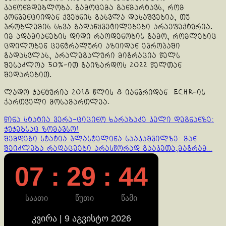
კანონმდებლობა. გამოცემა განმარტავს, რომ
კონვენციიდან ქვეყნის გასვლა დასაშვებია, თუ
პრობლემის სხვა გადაწყვეტილებები არაეფექტურია.
იმ ადამიანების დიდი რაოდენობის გამო, რომლებიც
ცდილობენ ცენტრალური აზიიდან ევროპაში
გადასვლას, არალეგალური მიგრაცია წელს
შესაძლოა 50%-ით გაიზარდოს 2022 წელთან
შედარებით.
ლადო ჭანტურია 2018 წლის 8 იანვრიდან ECHR-ის
ქართველი მოსამართლეა.
Continue
წინა სტატია
ვერა-ციცინო ხარაბაძე კელი დეგნანზე:
ჭუჭებსაც ზომავსო!
Reading
შემდეგი სტატია
პლასტელინა სააკაშვილზე: მან
შეიძლება რაღაცეები არასწორად გააკეთა,მაგრამ…
07 : 29 : 44
საათი
წუთი
წამი
კვირა | 9 აგვისტო 2026