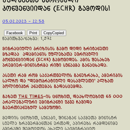
უფლებათა ევროპული
კონვენციიდან (ECHR) გამოდის!
05.02.2023 - 22:58
Facebook
Print
Copy
Copied
წაკითხვა/ნახვა:
1,972
მიგრაციული კრიზისის გამო დიდი ბრიტანეთი
მზადაა ადამიანის უფლებათა ევროპული
კონვენციიდან (ECHR) გამოვიდეს. ამის შესახებ
პრემიერ-მინისტრმა რიში სუნაკმა განაცხადა.
ასეთი რამ რომ საქართველოს განეზრახა, ამერიკის
სალჩო და “დემოკრატიული დასავლეთი’ ალბათ
პოლიტიკურ ანათემას გადასცემდა.
გაზეთ
The Times
-ის ცნობით, დაახლოებით 65 000
არალეგალური ემიგრანტი უკვე ჩავიდა
გაერთიანებულ სამეფოში.
მედიის ცნობით, სუნაკი, შინაგან საქმეთა მინისტრ
სუელა ბრავერმანთან ერთად, აპირებს რამდენიმე
კვირაში შემოიღოს ახალი საიმიგრაციო