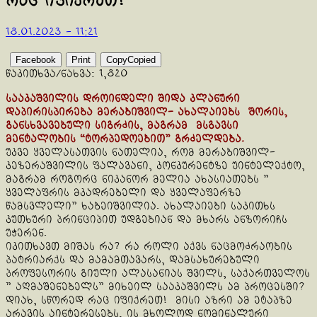
რაც იფიქრეთ!
18.01.2023 - 11:21
Facebook
Print
Copy
Copied
წაკითხვა/ნახვა:
1,820
სააკაშვილის დროინდელი შიდა კლანური
დაპირისპირება მერაბიშვილ- ახალაიებს შორის,
განსხვავებული სიგრძის, მაგრამ მსგავსი
მენტალობის “ტორპედოებით” გრძელდება.
უკვე ყველასათვის ნათელია, რომ მერაბიშვილ-
კეზერაშვილის ფალავანი, კონკურენტზე უინტელექტო,
მაგრამ როგორც ნიკანორ მელია ახასიათებს ”
ყველაფრის მკადრებელი და ყველაფერზე
წამსვლელი” ხაბეიშვილია. ახალაიები საკითხს
კუთხური პრინციპით უდგებიან და მხარს ანზორიჩს
უჭერენ.
იკითხავთ მიშას რა? რა როლი აქვს ნაცმოძრაობის
პატრიარქს და მამამთავარს, დამსახურებული
პროფესორის გიული ალასანიას შვილს, საქართველოს
” აღმაშენებელს” მიხეილ სააკაშვილს ამ პროცესში?
დიახ, სწორედ რაც იფიქრეთ! მისი აზრი ამ ეტაპზე
არავის აინტერესებს, ის მხოლოდ ნომინალური