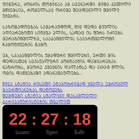
ფიგურა, ძონძის თოჯინაა ამ სცენარში. მიშა კეთილი
მწყემსია, რომელსაც ორივე შეცდენილი შვილი
უყვარს.
საზოგადოებას სავარაუდოდ, წინ დედა გიულის
აღიარებითი სიტყვა ელის, სადაც ის შურს იძიებს
მერაბიშვილზე, სააკაშვილის საქართველოში
ჩამოტყუების გამო.
ეჰ, სააკაშვილის უმადური შვილები, ერთი მის
დედასთან სექსუალური კონტაქტის დამყარებას
ნატრობს, მეორე ქვეყნის ღალატსა და 2008 წლის
ომის დაწყებაში ადანაშაულებს…
Continue
წინა სტატია
რუსეთი ეტაპობრივად ყველა ევროპულ
გაერთიანებას დატოვებს
Reading
შემდეგი სტატია
სტალინი დასავლელი
კარიკატურისტების თვალით
22 : 27 : 19
საათი
წუთი
წამი