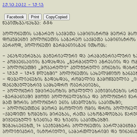
29.10.2022 - 19:13
Facebook
Print
Copy
Copied
წაკითხვა/ნახვა:
886
პოლონეთის საგარეო საქმეთა სამინისტრომ მეორე მსო
დოკუმენტი პოლონეთის საგარეო საქმეთა სამინისტროს 
კერძოდ, პოლონეთი გერმანიისგან ითხოვს:
– ანაზღაურებას მატერიალური და არამატერიალური 
– კომპენსაციის გადახდას „გერმანული აგრესიის და ოკ
– პოლონეთში „მოპარული“ კულტურული ქონების დაბრუ
– 1939 – 1945 წლებში” პოლონეთის სახელმწიფო ბანკე
– დავალიანების გადახდას, რომელიც გამოწვეულია „ი
დანაშაულებრივ სამხედრო ოპერაციებს,
– პოლონური უმცირესობის მოკლული აქტივისტების სრ
-გერმანიაში მყოფი პოლონელებისა და პოლონური წარმ
მათ შორის პოლონური ენის სწავლების საკითხში;
– პოლონეთთან მეორე მსოფლიო ომის დროს პოლონელი 
-ქმედითი ზომების მირებას, რათა საზოგადოებას წარ
მიყენებული ზიანისა და ზიანის საკითხებში.
შეგახსენებთ, 14 სექტემბერს პოლონეთის პარლამენტ
პოლიტიკური, ისტორიული, სამართლებრივი და ფინანსუ