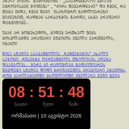
ახალ პოსტს გამოცხობს : „საქართველო კვლავ
ევროპისკენ მიიწევს“ , “ძირს შევარდნაძე” და ჩვენ, რა
თქმა უნდა, ჩვენ შენი უსაზღვრო მადლიერები
ვიქნებით, რადგან სარკაზმის გარდა, სხვა არაფერი
დაგვიტივე…
უკან არ მოგეხედოს, კიდევ ერთხელ შენს
მოსვლამდე არაფერი ეტკინოს ყველა ქართველს,
იმანო!
Continue
წინა სტატია
სააკაშვილის „ჩაშვებების“ ახალი
სეზონი: რუსებმა ოქრუაშვილს თბილისის აღება
Reading
დაავალეს… მერე კი რატომღაც გადაიფიქრეს
შემდეგი სტატია
დიდი ბრიტანეთის პრემიერი ამაყობს,
რომ პარლამენტში მსოფლიოში ყველაზე მეტი გეია
08 : 51 : 49
საათი
წუთი
წამი
ორშაბათი | 10 აგვისტო 2026