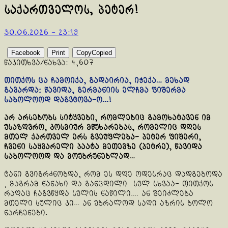
საქართველოს, პეტერ!
30.06.2026 - 23:19
Facebook
Print
Copy
Copied
წაკითხვა/ნახვა:
4,607
თითქოს ცა ჩამოიქა,
გადაირია, იჭექა… მეხად
გავარდა: წავიდა, გერმანიის ელჩმა ფიშერმა
საბოლოოდ დაგვტოვა-ო..
.!
არ არსებობს სიტყვები, რომლებიც გამოხატავენ იმ
უსაზღვრო, კოსმიურ მწუხარებას, რომელიც დღეს
მთელ ქართველ ერს გვეუფლება- პეტერ ფიშერი,
ჩვენი საყვარელი პაატა მეთევზე (პეტრე), წავიდა
საბოლოოდ და მოუბრუნებლად…
ტანი გვიგრძნობდა, რომ ეს დღე ოდესრაც დადგებოდა
, მაგრამ ნანახი და განცდილი სულ სხვაა- თითქოს
რაღაც ჩაგვწყდა სულის ნაწილი…. ან შეიძლება
მთელი სულიც კი… ან უბრალოდ საღი აზრის ბოლო
ნარჩენები.