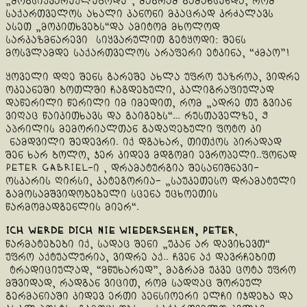
„მოგსიყვარეულებოდე“, მაგრამ გამახსენდა, რომ
საქართველოს ახალი კანონი მკაცრად კრძალავს
ასეთ „მოკითხვებს“და ამიტომ მხოლოდ
სარკაზმნარევი სიყვარულით გეტყოდი: შენს
მოსვლამდე საქართველოს არაფერი ეტკინა, “ძმაო”!
ყოველი დღე შენს გარეშე ახლა უფრო უაზროა, ვიდრე
ოკეანეში ბოთლში ჩაგდებული, კალიგრაფიულად
დაწერილი წერილი იმ იმედით, რომ „ადრე თუ გვიან
ვიღაც წაიკითხავს და გაიგებს“… რუსთაველზე, 9
აპრილის მემორიალთან გადაღებული ფოტო კი
ნამდვილი შედევრი. იქ დგახარ, თითქოს პირადად
შენ ხარ ბოლო, ჯერ კიდევ მდგომი ევროპელი..ფონად
Peter Gabriel-ი , დრამატურგია შესანიშნავი-
ოსკარის ღირსი, კატეგორია- „საუკეთესო დრამატული
გამოსამშვიდობებელი სცენა უცხოეთის
წარმომადგენლის მიერ“.
Ich werde dich nie wiedersehen, Peter
,
წარმატებები იქ, სადაც შენი „უკან არ დავიხევთ“
უფრო აქტუალურია, ვიდრე აქ.. ჩვენ აქ დავრჩებით
ტრადიციულად, “მწუხარედ”, მაგრამ უკვე ცოტა უფრო
მშვიდად, რადგან ვიცით, რომ სადღაც შორეულ
გერმანიაში კიდევ ერთი პენსიოერი ელჩი იჯდება და