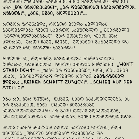
დღემდე ყურებში ჩაგვსმის მისი მამობრივი, მტკიცე
ხმა:„
წინ ევროპისკენ!“, „არ დავუთმობთ საქართველოს
რუსეთს!“, „აინ, ცვაი, პოლიცაი!“…
როგორ ზრუნავდა, როგორ ეწადა ხელიდან
გამოეგლეჯა ჩვენი საერთო სამშობლო „ მტარვალი
ხელისუფლებისგან“…ვერ მოასწარი, ძმაო, ვერ
ეღირსე, ერთი წამი, წკიპი, მომენტი გაგაკლდა და
ყველაფერი წყალში ჩავარდა!
ბოლოს კი, როგორც ნამდვილმა გერმანელმა
ტიტანმა, დაგვიტოვე ბოლო იმედის სიტყვები:
„Won’t
Stand Down“
– „უკან არ დავიხევთ“, ხომ, რას იზამ
ძმაო, გერმალურად დღემდე რაღაც
ამაზრზენად
ჟღერს:
„
Keinen Schritt zurück!
“. „
Schieß auf der
Stelle!“
აბა რა, ჰერ ფიშერ, თქვენ, ზემო საქსონიელებს, ეს
არ გჩვევიათ, განა თქვენი წინაპრები
კუდაამოძუებულები არ გაქცეულან მოსკოვიდან,
სტალინგრადიდან, კურსკიდან, ნიჟნი ნოვგოროდიდან…
დღეს უკანასკნელად ავიღე კალამი ხელში, რომ
შენთვის „თბილი სიტყვები“ დამეწერა და