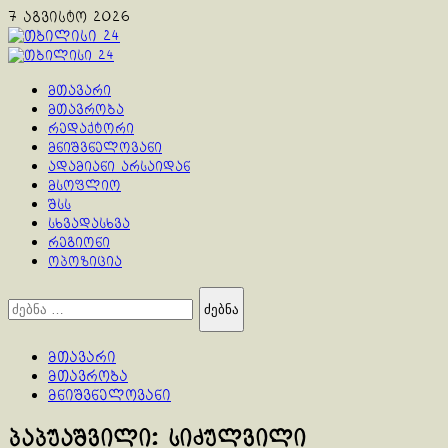
Skip
7 აგვისტო 2026
to
content
Primary
Menu
მთავარი
მთავრობა
რედაქტორი
მნიშვნელოვანი
ადამიანი არსაიდან
მსოფლიო
შსს
სხვადასხვა
რეგიონი
ოპოზიცია
ძებნა:
მთავარი
მთავრობა
მნიშვნელოვანი
პაპუაშვილი: სიძულვილი