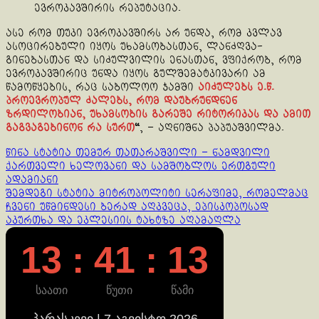
ევროკავშირის რეპუტაცია.
ასე რომ თუკი ევროკავშირს არ უნდა, რომ კვლავ
ასოცირებული იყოს უხამსობასთან, ლანძღვა-
გინებასთან და სიძულვილის ენასთან, ვფიქრობ, რომ
ევროკავშირიც უნდა იყოს გულშემატკივარი ამ
წამოწყების, რაც საბოლოო ჯამში
აიძულებს ე.წ.
პროევროპულ ძალებს, რომ დაუბრუნდნენ
ზრდილობიან, უხამსობის გარეშე რიტორიკას და ამით
გაგვაგებინონ რა სურთ
“
, – აღნიშნა პაპუაშვილმა.
Continue
წინა სტატია
თემურ თათარაშვილი – ნამდვილი
ქართველი ხელოვანი და სამშობლოს ერთგული
Reading
ადამიანი
შემდეგი სტატია
მიტროპოლიტი სერაფიმე, რომელმაც
ჩვენი უწმინდესი ბერად აღკვეცა, ეპისკოპოსად
აკურთხა და ეკლესიის ტახტზე აღამაღლა
13 : 41 : 13
საათი
წუთი
წამი
პარასკევი | 7 აგვისტო 2026