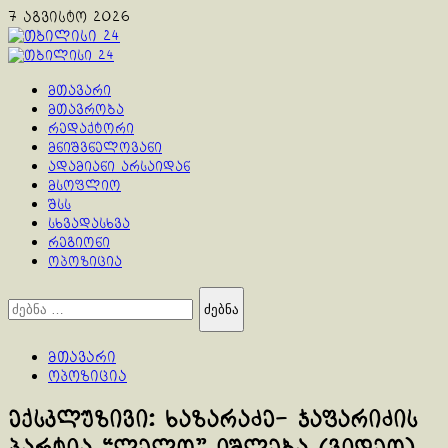
Skip
7 აგვისტო 2026
to
content
Primary
Menu
მთავარი
მთავრობა
რედაქტორი
მნიშვნელოვანი
ადამიანი არსაიდან
მსოფლიო
შსს
სხვადასხვა
რეგიონი
ოპოზიცია
ძებნა:
მთავარი
ოპოზიცია
ექსკლუზივი: ხაზარაძე- ჯაფარიძის