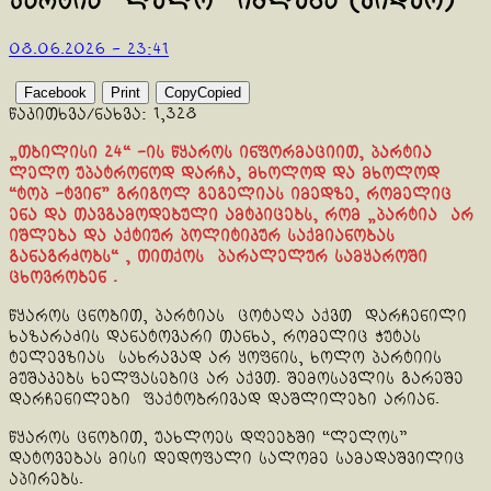
პარტია “ლელო” იშლება (ვიდეო)
08.06.2026 - 23:41
Facebook
Print
Copy
Copied
წაკითხვა/ნახვა:
1,328
„თბილისი 24“ -ის წყაროს ინფორმაციით, პარტია
ლელო უპატრონოდ დარჩა, მხოლოდ და მხოლოდ
“ტოპ -ტვინ” გრიგოლ გეგელიას იმედზე, რომელიც
ენა და თავგამოდებული ამტკიცებს, რომ „პარტია არ
იშლება და აქტიურ პოლიტიკურ საქმიანობას
განაგრძობს“ , თითქოს პარალელურ სამყაროში
ცხოვრობენ .
წყაროს ცნობით, პარტიას ცოტაღა აქვთ დარჩენილი
ხაზარაძის დანატოვარი თანხა, რომელიც ჭუტას
ტელევზიას სახრავად არ ყოფნის, ხოლო პარტიის
მუშაკებს ხელფასებიც არ აქვთ. შემოსავლის გარეშე
დარჩენილები ფაქტობრივად დაშლილები არიან.
წყაროს ცნობით, უახლოეს დღეებში “ლელოს”
დატოვებას მისი დედოფალი სალომე სამადაშვილიც
აპირებს.