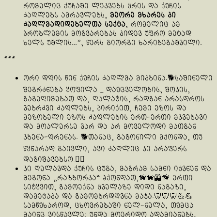
რომელიც ქუჩაში ლეკვებს ყრის და ქუჩის
ძაღლებს ამრავლებს,
მეორე მხარეს კი
ძაღლმადიდებელთა სექტა
, რომელიც ამ
პრობლემის მოგვარებას კიდევ უფრო მეტად
ხელს უშლის…”, წერს გიორგი ხარიბეგაშვილი.
***
ორი დღის წინ ქუჩის ძაღლმა მიკბინა.🐕საშინელი
შეგრძნება ყოფილა _ დაუცველობის, შოკის,
გაგეღიმებათ და, ღალატის, რადგან არასდროს
ვებრძვი ძაღლებს, პირიქით, ჩემი ეზოს და
მეზობელი ეზოს ძაღლების ერთ-ერთი მკვებავი
და მოალერსე ვარ და არ მოველოდი მათგან
კბენა-ღრენას. 🐕თანაც, გაგონილი მქონდა, თუ
წყნარად გაივლი, ავი ძაღლიც კი არაფერს
დაგიშავებსო.🐕‍🦺
კი ღელავდა ქუჩის ცუგა, მაგრამ სამნი იყვნენ და
მეგონა „რაზბორკა“ ჰქონდათ,🦮🐕‍🦺🦮 ერთი
სიტყვით, გამოექნა ყველაზე დიდი ნაგაზი,
დამეტაკა და გამომბრდღვნა მაჯა.🦷🦷🦷💪💪
სამწუხაროდ, ცხოვრებაში ნელ-ნელა, თუმცა
მაინც ვისწავლე: უნდა მოერიდო ადამიანებს,