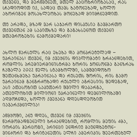
თქვენც, და მერწმუნეთ, მთელ კაცობრიობასაც, რას
სჩადიოდით იქ, სადაც თავს ბატონებად, ხოლო
აბორიგენ მოსახლეობას მონებად მიიმჩნევდით.
თუ არადა, მზად ვარ საჯარო დისკუსია გავმართო
თქვენთან ამ საკითხზე და გაგახსენოთ თქვენი
მთავრობების ნამოქმედარი!
ახლო წარსულს რაც ეხება და კონკრეტულად −
უკრაინას! თქვენ, იმ ქვეყნის დიპლომატი ბრძანდებით,
რომლის პრემიერმინისტრმა ბორის ჯონსონმა განზრახ
ჩაშალა 2022 წელს სტამბოლში, სამშვიდობო
შეთანხმება უკრაინასა და რუსეთს შორის, რის გამო
უკრაინამ განგრძობადი რუსული აგრესიის შედეგად,
ასი ათასობით საკუთარი შვილი დაკარგა,
ათეულობით მილიონი უკრაინელი დევნილობაში
აღმოჩნდა, ხოლო ქვეყანა დღესდღეობით
იავარქმნილია!
აწმყოში, ანუ დღეს, თქვენ იმ ქვეყნის
წარმომადგენელი ბრძანდებით, რომლის მეფის ძმა,
იორკის ჰერცოგი, პრინცი ენდრიუ მაუნდბეტონ-
ვინძორი და ბრიტანეთის ელჩი ამერიკის შეერთებულ